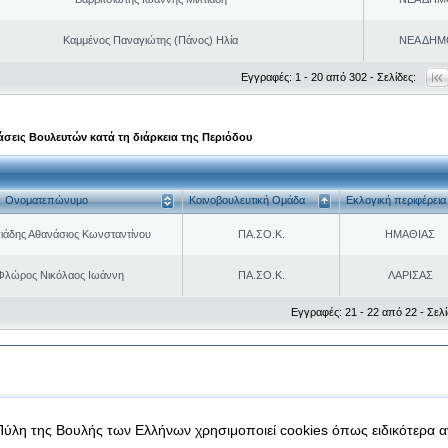
Καμμένος Παναγιώτης (Πάνος) Ηλία
ΝΕΑ ΔΗΜ
Εγγραφές: 1 - 20 από 302 - Σελίδες:
σεις Βουλευτών κατά τη διάρκεια της Περιόδου
Ονοματεπώνυμο
Κοινοβουλευτική Ομάδα
Εκλογική περιφέρεια
ιάδης Αθανάσιος Κωνσταντίνου
ΠΑ.ΣΟ.Κ.
ΗΜΑΘΙΑΣ
Φλώρος Νικόλαος Ιωάννη
ΠΑ.ΣΟ.Κ.
ΛΑΡΙΣΑΣ
Εγγραφές: 21 - 22 από 22 - Σελί
|
|
 δεδομένα
Ασφάλεια & Πρόσβαση
Πύλη της Βουλής των Ελλήνων χρησιμοποιεί cookies όπως ειδικότερα 