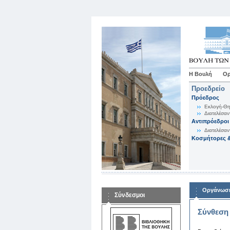
Η Βουλή
Ορ
Προεδρείο
Πρόεδρος
Εκλογή-Θη
Διατελέσαν
Αντιπρόεδροι
Διατελέσαν
Κοσμήτορες &
Οργάνωση
Σύνδεσμοι
Σύνθεση