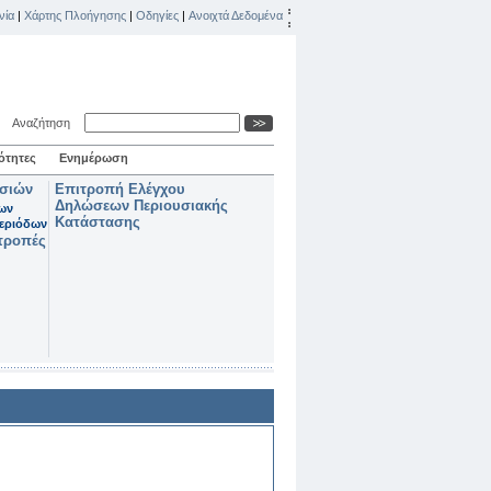
νία
|
Χάρτης Πλοήγησης
|
Οδηγίες
|
Ανοιχτά Δεδομένα
Αναζήτηση
ότητες
Ενημέρωση
ασιών
Επιτροπή Ελέγχου
Δηλώσεων Περιουσιακής
των
Κατάστασης
εριόδων
τροπές