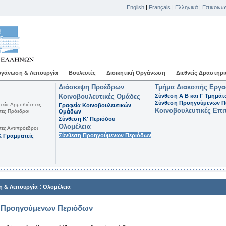
English
|
Français
|
Ελληνικά
|
Επικοινω
γάνωση & Λειτουργία
Βουλευτές
Διοικητική Οργάνωση
Διεθνείς Δραστηρι
Διάσκεψη Προέδρων
Τμήμα Διακοπής Εργ
Κοινοβουλευτικές Ομάδες
Σύνθεση Α Β και Γ Τμημά
Σύνθεση Προηγούμενων Π
τεία-Αρμοδιότητες
Γραφεία Κοινοβουλευτικών
Κοινοβουλευτικές Επι
τες Πρόεδροι
Ομάδων
Σύνθεση K' Περιόδου
Ολομέλεια
τες Αντιπρόεδροι
Σύνθεση Προηγούμενων Περιόδων
 Γραμματείς
:
 & Λειτουργία
Ολομέλεια
 Προηγούμενων Περιόδων