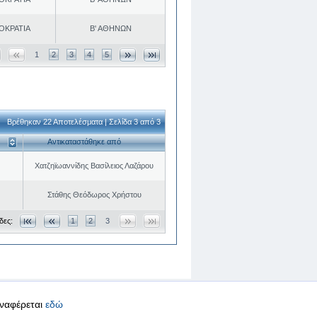
ΟΚΡΑΤΙΑ
Β' ΑΘΗΝΩΝ
1
2
3
4
5
Βρέθηκαν 22 Αποτελέσματα | Σελίδα 3 από 3
Αντικαταστάθηκε από
Χατζηϊωαννίδης Βασίλειος Λαζάρου
Στάθης Θεόδωρος Χρήστου
δες:
1
2
3
αναφέρεται
εδώ