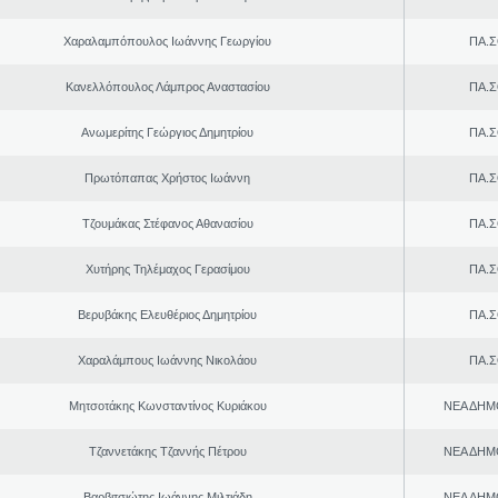
Χαραλαμπόπουλος Ιωάννης Γεωργίου
ΠΑ.Σ
Κανελλόπουλος Λάμπρος Αναστασίου
ΠΑ.Σ
Ανωμερίτης Γεώργιος Δημητρίου
ΠΑ.Σ
Πρωτόπαπας Χρήστος Ιωάννη
ΠΑ.Σ
Τζουμάκας Στέφανος Αθανασίου
ΠΑ.Σ
Χυτήρης Τηλέμαχος Γερασίμου
ΠΑ.Σ
Βερυβάκης Ελευθέριος Δημητρίου
ΠΑ.Σ
Χαραλάμπους Ιωάννης Νικολάου
ΠΑ.Σ
Μητσοτάκης Κωνσταντίνος Κυριάκου
ΝΕΑ ΔΗΜ
Τζαννετάκης Τζαννής Πέτρου
ΝΕΑ ΔΗΜ
Βαρβιτσιώτης Ιωάννης Μιλτιάδη
ΝΕΑ ΔΗΜ