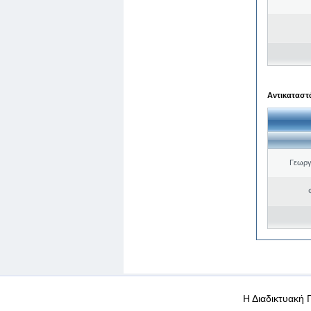
Αντικαταστά
Γεωργ
WEB-Mail
WEB-Apps
|
|
|
Όροι χρήσης
Προσωπικά
Η Διαδικτυακή 