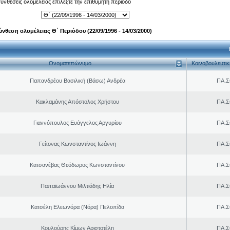
 συνθέσεις ολομέλειας επιλέξτε την επιθυμητή περίοδο
ύνθεση ολομέλειας Θ΄ Περιόδου (22/09/1996 - 14/03/2000)
Ονοματεπώνυμο
Κοινοβουλευτι
Παπανδρέου Βασιλική (Βάσω) Ανδρέα
ΠΑ.Σ
Κακλαμάνης Απόστολος Χρήστου
ΠΑ.Σ
Γιαννόπουλος Ευάγγελος Αργυρίου
ΠΑ.Σ
Γείτονας Κωνσταντίνος Ιωάννη
ΠΑ.Σ
Κατσανέβας Θεόδωρος Κωνσταντίνου
ΠΑ.Σ
Παπαϊωάννου Μιλτιάδης Ηλία
ΠΑ.Σ
Κατσέλη Ελεωνόρα (Νόρα) Πελοπίδα
ΠΑ.Σ
Κουλούρης Κίμων Αριστοτέλη
ΠΑ.Σ