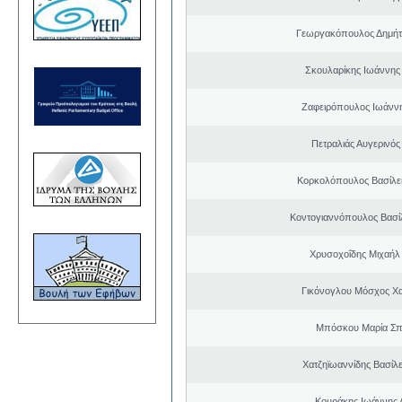
Γεωργακόπουλος Δημήτ
Σκουλαρίκης Ιωάννης
Ζαφειρόπουλος Ιωάνν
Πετραλιάς Αυγερινός
Κορκολόπουλος Βασίλει
Κοντογιαννόπουλος Βασίλ
Χρυσοχοΐδης Μιχαήλ 
Γικόνογλου Μόσχος Χ
Μπόσκου Μαρία Σπ
Χατζηϊωαννίδης Βασίλε
Κουράκης Ιωάννης 