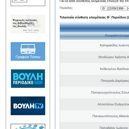
Για να δείτε συνθέσεις ολομέλειας επιλέξτε την ε
Περίοδος:
Τελευταία σύνθεση ολομέλειας Θ΄ Περιόδου (22
Ονοματεπώνυμο
Καλαμακίδης Ιωάννη
Θεοδώρου Χρήστος Α
Κεδίκογλου Βασίλει
Πιπεργιάς Δημήτριο
Παπαγεωργόπουλος Ελευθ
Αποστόλου Ευάγγελος
Παναγιωτόπουλος Αθανά
Παπαδάτος Ιωάννης 