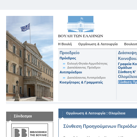
Η Βουλή
Οργάνωση & Λειτουργία
Βουλευτ
Προεδρείο
Διάσκεψη
Πρόεδρος
Κοινοβου
Εκλογή-Θητεία-Αρμοδιότητες
Γραφεία Κο
Διατελέσαντες Πρόεδροι
Ομάδων
Σύνθεση K'
Αντιπρόεδροι
Ολομέλει
Διατελέσαντες Αντιπρόεδροι
Σύνθεση Π
Κοσμήτορες & Γραμματείς
:
Οργάνωση & Λειτουργία
Ολομέλεια
Σύνδεσμοι
Σύνθεση Προηγούμενων Περιόδω