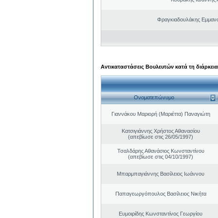
Φραγκιαδουλάκης Εμμαν
Αντικαταστάσεις Βουλευτών κατά τη διάρκεια
Ονοματεπώνυμο
Γιαννάκου Μαριορή (Μαριέττα) Παναγιώτη
Κατσιγιάννης Χρήστος Αθανασίου
(απεβίωσε στις 26/05/1997)
Τσαλδάρης Αθανάσιος Κωνσταντίνου
(απεβίωσε στις 04/10/1997)
Μπαρμπαγιάννης Βασίλειος Ιωάννου
Παπαγεωργόπουλος Βασίλειος Νικήτα
Ευμοιρίδης Κωνσταντίνος Γεωργίου