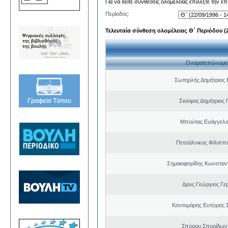
Για να δείτε συνθέσεις ολομέλειας επιλέξτε την ε
Περίοδος:
Τελευταία σύνθεση ολομέλειας Θ΄ Περιόδου (22
Ονοματεπώνυμο
Σωτηρλής Δημήτριος
Σιούφας Δημήτριος 
Μπούτας Ευάγγελ
Πετσάλνικος Φίλιππ
Σημαιοφορίδης Κωνσταντ
Δρυς Γεώργιος Γε
Κοντομάρης Ευτύχιος
Σπύρου Σπυρίδων