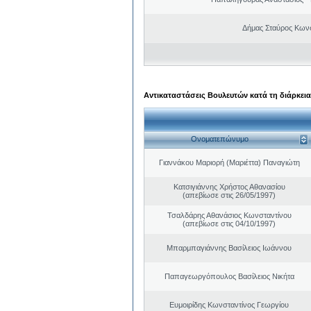
Δήμας Σταύρος Kων
Αντικαταστάσεις Βουλευτών κατά τη διάρκεια
Ονοματεπώνυμο
Γιαννάκου Μαριορή (Μαριέττα) Παναγιώτη
Κατσιγιάννης Χρήστος Αθανασίου
(απεβίωσε στις 26/05/1997)
Τσαλδάρης Αθανάσιος Κωνσταντίνου
(απεβίωσε στις 04/10/1997)
Μπαρμπαγιάννης Βασίλειος Ιωάννου
Παπαγεωργόπουλος Βασίλειος Νικήτα
Ευμοιρίδης Κωνσταντίνος Γεωργίου