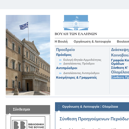
Η Βουλή
Οργάνωση & Λειτουργία
Βουλευτ
Προεδρείο
Διάσκεψη
Πρόεδρος
Κοινοβου
Εκλογή-Θητεία-Αρμοδιότητες
Γραφεία Κο
Διατελέσαντες Πρόεδροι
Ομάδων
Σύνθεση K'
Αντιπρόεδροι
Ολομέλει
Διατελέσαντες Αντιπρόεδροι
Σύνθεση Π
Κοσμήτορες & Γραμματείς
:
Οργάνωση & Λειτουργία
Ολομέλεια
Σύνδεσμοι
Σύνθεση Προηγούμενων Περιόδω