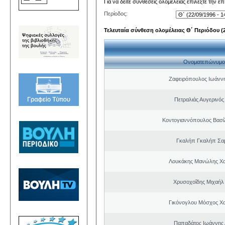
Για να δείτε συνθέσεις ολομέλειας επιλέξτε την ε
Περίοδος:
Τελευταία σύνθεση ολομέλειας Θ΄ Περιόδου (22
Ονοματεπώνυμο
Ζαφειρόπουλος Ιωάνν
Πετραλιάς Αυγερινός
Κοντογιαννόπουλος Βασίλ
Γκαλήπ Γκαλήπ Σα
Λουκάκης Μανώλης Χ
Χρυσοχοΐδης Μιχαήλ 
Γικόνογλου Μόσχος Χ
Παπαδάτος Ιωάννης 