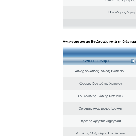
Παπαδήμας Λάμπρ
Αντικαταστάσεις Βουλευτών κατά τη διάρκεια
Ονοματεπώνυμο
Αυδής Λεωνίδας (Λέων) Βασιλείου
Κόρακας Ευστράτιος Χρήστου
Σουλαδάκης Γιάννης Ματθαίου
Χωρέμης Αναστάσιος Ιωάννη
Βερελής Χρήστος Δημητρίου
Μπαλτάς Αλέξανδρος Ελευθερίου