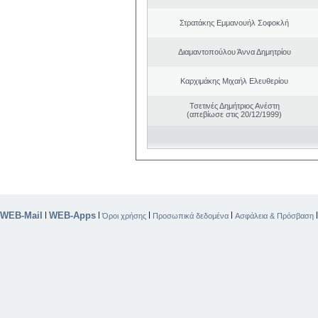
Στρατάκης Εμμανουήλ Σοφοκλή
Διαμαντοπούλου Άννα Δημητρίου
Καρχιμάκης Μιχαήλ Ελευθερίου
Τσετινές Δημήτριος Ανέστη
(απεβίωσε στις 20/12/1999)
WEB-Mail
WEB-Apps
|
|
|
|
Όροι χρήσης
Προσωπικά δεδομένα
Ασφάλεια & Πρόσβαση