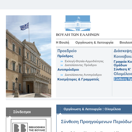
Η Βουλή
Οργάνωση & Λειτουργία
Βουλευτ
Προεδρείο
Διάσκεψη
Πρόεδρος
Κοινοβου
Εκλογή-Θητεία-Αρμοδιότητες
Γραφεία Κο
Διατελέσαντες Πρόεδροι
Ομάδων
Σύνθεση K'
Αντιπρόεδροι
Ολομέλει
Διατελέσαντες Αντιπρόεδροι
Σύνθεση Π
Κοσμήτορες & Γραμματείς
:
Οργάνωση & Λειτουργία
Ολομέλεια
Σύνδεσμοι
Σύνθεση Προηγούμενων Περιόδω