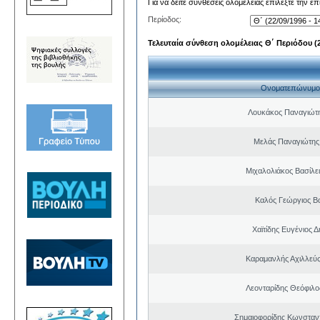
Για να δείτε συνθέσεις ολομέλειας επιλέξτε την ε
Περίοδος:
Τελευταία σύνθεση ολομέλειας Θ΄ Περιόδου (22
Ονοματεπώνυμο
Λουκάκος Παναγιώτ
Μελάς Παναγιώτης
Μιχαλολιάκος Βασίλε
Καλός Γεώργιος Βα
Χαϊτίδης Ευγένιος Δ
Καραμανλής Αχιλλεύς
Λεονταρίδης Θεόφιλο
Σημαιοφορίδης Κωνσταντ