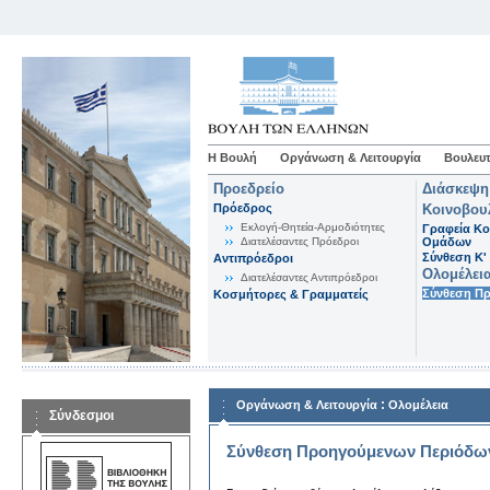
Η Βουλή
Οργάνωση & Λειτουργία
Βουλευτ
Προεδρείο
Διάσκεψη
Πρόεδρος
Κοινοβου
Εκλογή-Θητεία-Αρμοδιότητες
Γραφεία Κο
Διατελέσαντες Πρόεδροι
Ομάδων
Σύνθεση K'
Αντιπρόεδροι
Ολομέλει
Διατελέσαντες Αντιπρόεδροι
Σύνθεση Π
Κοσμήτορες & Γραμματείς
:
Οργάνωση & Λειτουργία
Ολομέλεια
Σύνδεσμοι
Σύνθεση Προηγούμενων Περιόδω