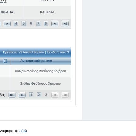
ΑΔΑΣ
ΟΚΡΑΤΙΑ
ΚΑΒΑΛΑΣ
4
5
6
7
8
Βρέθηκαν 22 Αποτελέσματα | Σελίδα 3 από 3
Αντικαταστάθηκε από
Χατζηϊωαννίδης Βασίλειος Λαζάρου
Στάθης Θεόδωρος Χρήστου
δες:
1
2
3
αναφέρεται
εδώ