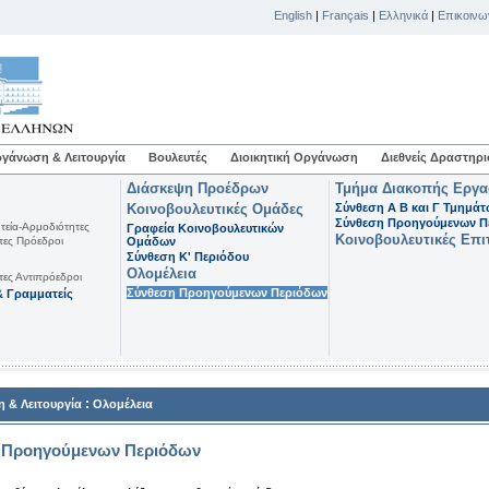
English
|
Français
|
Ελληνικά
|
Επικοινω
γάνωση & Λειτουργία
Βουλευτές
Διοικητική Οργάνωση
Διεθνείς Δραστηρι
Διάσκεψη Προέδρων
Τμήμα Διακοπής Εργ
Κοινοβουλευτικές Ομάδες
Σύνθεση Α Β και Γ Τμημά
Σύνθεση Προηγούμενων Π
τεία-Αρμοδιότητες
Γραφεία Κοινοβουλευτικών
Κοινοβουλευτικές Επι
τες Πρόεδροι
Ομάδων
Σύνθεση K' Περιόδου
Ολομέλεια
τες Αντιπρόεδροι
Σύνθεση Προηγούμενων Περιόδων
 Γραμματείς
:
 & Λειτουργία
Ολομέλεια
 Προηγούμενων Περιόδων