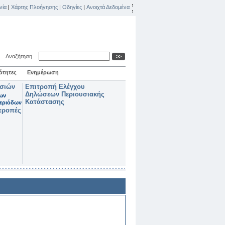
νία
|
Χάρτης Πλοήγησης
|
Οδηγίες
|
Ανοιχτά Δεδομένα
Αναζήτηση
ότητες
Ενημέρωση
ασιών
Επιτροπή Ελέγχου
Δηλώσεων Περιουσιακής
των
Κατάστασης
εριόδων
τροπές