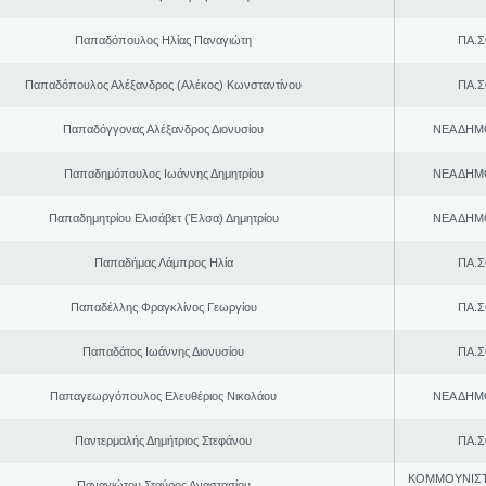
Παπαδόπουλος Ηλίας Παναγιώτη
ΠΑ.Σ
Παπαδόπουλος Αλέξανδρος (Αλέκος) Κωνσταντίνου
ΠΑ.Σ
Παπαδόγγονας Αλέξανδρος Διονυσίου
ΝΕΑ ΔΗΜ
Παπαδημόπουλος Ιωάννης Δημητρίου
ΝΕΑ ΔΗΜ
Παπαδημητρίου Ελισάβετ (Έλσα) Δημητρίου
ΝΕΑ ΔΗΜ
Παπαδήμας Λάμπρος Ηλία
ΠΑ.Σ
Παπαδέλλης Φραγκλίνος Γεωργίου
ΠΑ.Σ
Παπαδάτος Ιωάννης Διονυσίου
ΠΑ.Σ
Παπαγεωργόπουλος Ελευθέριος Νικολάου
ΝΕΑ ΔΗΜ
Παντερμαλής Δημήτριος Στεφάνου
ΠΑ.Σ
ΚΟΜΜΟΥΝΙΣ
Παναγιώτου Σταύρος Αναστασίου