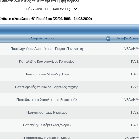
 συνθέσεις ολομέλειας επιλέξτε την επιθυμητή περίοδο
ύνθεση ολομέλειας Θ΄ Περιόδου (22/09/1996 - 14/03/2000)
Ονοματεπώνυμο
Κοινοβουλευτι
Παπαληγούρας Αναστάσιος - Πέτρος Παναγιώτη
ΝΕΑ ΔΗΜ
Παπαλέξης Κωνσταντίνος Γρηγορίου
ΠΑ.Σ
Παπαϊωάννου Μιλτιάδης Ηλία
ΠΑ.Σ
Παπαθεμελής Στυλιανός - Άγγελος Μιχαήλ
ΠΑ.Σ
Παπαθανασίου Χαράλαμπος Εμμανουήλ
ΝΕΑ ΔΗΜ
Παπαηλίας Ηλίας Νικολάου
ΠΑ.Σ
Παπαζώη Ελισάβετ Αλεξάνδρου
ΠΑ.Σ
Παπαδόπουλος Σταύρος Ιωάννη
ΝΕΑ ΔΗΜ