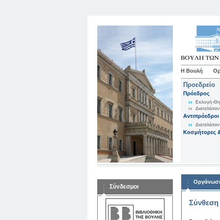
Η Βουλή
Ορ
Προεδρείο
Πρόεδρος
Εκλογή-Θη
Διατελέσαν
Αντιπρόεδροι
Διατελέσαν
Κοσμήτορες &
Οργάνωση
Σύνδεσμοι
Σύνθεση