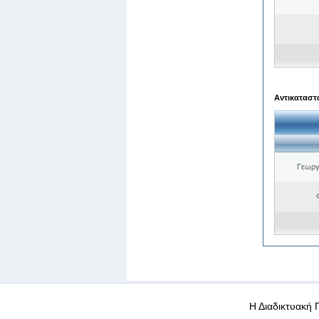
Αντικαταστά
Γεωργ
WEB-Mail
WEB-Apps
|
|
|
Όροι χρήσης
Προσωπικά
Η Διαδικτυακή 