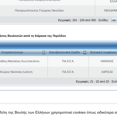
ΕΛΛ
Παναγιωτόπουλος Γεώργιος Νικολάου
ΝΕΑ ΔΗΜ
Εγγραφές: 101 - 120 από 302 - Σελίδες:
σεις Βουλευτών κατά τη διάρκεια της Περιόδου
Ονοματεπώνυμο
Κοινοβουλευτική Ομάδα
Εκλογική περιφέρεια
ιάδης Αθανάσιος Κωνσταντίνου
ΠΑ.ΣΟ.Κ.
ΗΜΑΘΙΑΣ
Φλώρος Νικόλαος Ιωάννη
ΠΑ.ΣΟ.Κ.
ΛΑΡΙΣΑΣ
Εγγραφές: 21 - 22 από 22 - Σελί
|
|
 δεδομένα
Ασφάλεια & Πρόσβαση
Πύλη της Βουλής των Ελλήνων χρησιμοποιεί cookies όπως ειδικότερα 