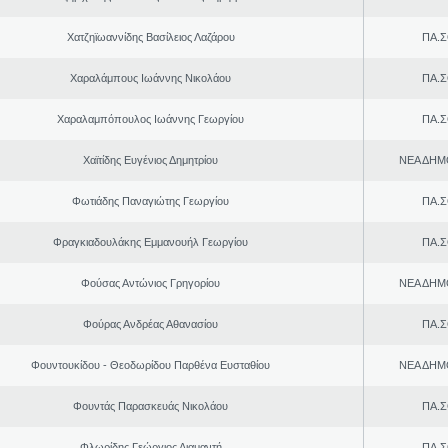
Χατζηϊωαννίδης Βασίλειος Λαζάρου
ΠΑ.Σ
Χαραλάμπους Ιωάννης Νικολάου
ΠΑ.Σ
Χαραλαμπόπουλος Ιωάννης Γεωργίου
ΠΑ.Σ
Χαϊτίδης Ευγένιος Δημητρίου
ΝΕΑ ΔΗΜ
Φωτιάδης Παναγιώτης Γεωργίου
ΠΑ.Σ
Φραγκιαδουλάκης Εμμανουήλ Γεωργίου
ΠΑ.Σ
Φούσας Αντώνιος Γρηγορίου
ΝΕΑ ΔΗΜ
Φούρας Ανδρέας Αθανασίου
ΠΑ.Σ
Φουντουκίδου - Θεοδωρίδου Παρθένα Ευσταθίου
ΝΕΑ ΔΗΜ
Φουντάς Παρασκευάς Νικολάου
ΠΑ.Σ
Φλωρίδης Γεώργιος Διαμαντή
ΠΑ.Σ