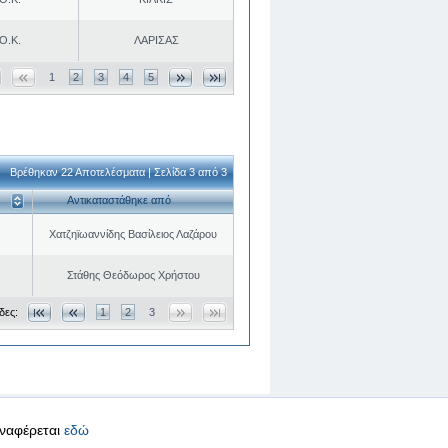
Ο.Κ.
ΛΑΡΙΣΑΣ
1
2
3
4
5
Βρέθηκαν 22 Αποτελέσματα | Σελίδα 3 από 3
Αντικαταστάθηκε από
Χατζηϊωαννίδης Βασίλειος Λαζάρου
Στάθης Θεόδωρος Χρήστου
δες:
1
2
3
αναφέρεται
εδώ