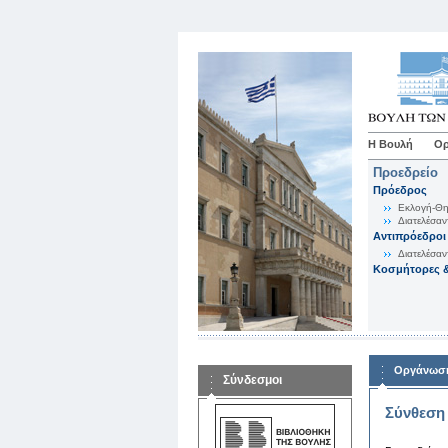
Η Βουλή
Ορ
Προεδρείο
Πρόεδρος
Εκλογή-Θη
Διατελέσαν
Αντιπρόεδροι
Διατελέσαν
Κοσμήτορες &
Οργάνωση
Σύνδεσμοι
Σύνθεση