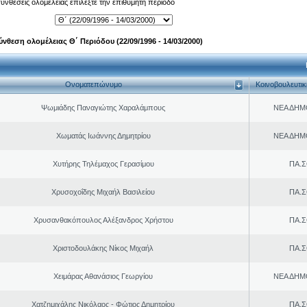
 συνθέσεις ολομέλειας επιλέξτε την επιθυμητή περίοδο
ύνθεση ολομέλειας Θ΄ Περιόδου (22/09/1996 - 14/03/2000)
Ονοματεπώνυμο
Κοινοβουλευτι
Ψωμιάδης Παναγιώτης Χαραλάμπους
ΝΕΑ ΔΗΜ
Χωματάς Ιωάννης Δημητρίου
ΝΕΑ ΔΗΜ
Χυτήρης Τηλέμαχος Γερασίμου
ΠΑ.Σ
Χρυσοχοΐδης Μιχαήλ Βασιλείου
ΠΑ.Σ
Χρυσανθακόπουλος Αλέξανδρος Χρήστου
ΠΑ.Σ
Χριστοδουλάκης Νίκος Μιχαήλ
ΠΑ.Σ
Χειμάρας Αθανάσιος Γεωργίου
ΝΕΑ ΔΗΜ
Χατζημιχάλης Νικόλαος - Φώτιος Δημητρίου
ΠΑ.Σ