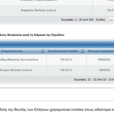
Φαρμάκης Νικόλαος Ιωάννη
ΠΑ.Σ
Εγγραφές: 1 - 20 από 302 - Σελίδες:
σεις Βουλευτών κατά τη διάρκεια της Περιόδου
Ονοματεπώνυμο
Κοινοβουλευτική Ομάδα
Εκλογική περιφέρεια
ιάδης Αθανάσιος Κωνσταντίνου
ΠΑ.ΣΟ.Κ.
ΗΜΑΘΙΑΣ
Φλώρος Νικόλαος Ιωάννη
ΠΑ.ΣΟ.Κ.
ΛΑΡΙΣΑΣ
Εγγραφές: 21 - 22 από 22 - Σελί
|
|
 δεδομένα
Ασφάλεια & Πρόσβαση
Πύλη της Βουλής των Ελλήνων χρησιμοποιεί cookies όπως ειδικότερα 