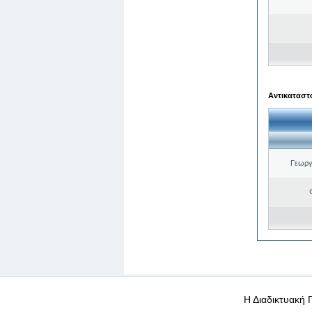
Αντικαταστά
Γεωργ
WEB-Mail
WEB-Apps
|
|
|
Όροι χρήσης
Προσωπικά
Η Διαδικτυακή 