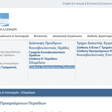
English
|
Français
|
Ελληνικά
|
Επικοινω
γάνωση & Λειτουργία
Βουλευτές
Διοικητική Οργάνωση
Διεθνείς Δραστηρι
Διάσκεψη Προέδρων
Τμήμα Διακοπής Εργ
Κοινοβουλευτικές Ομάδες
Σύνθεση Α Β και Γ Τμημά
Σύνθεση Προηγούμενων Π
τεία-Αρμοδιότητες
Γραφεία Κοινοβουλευτικών
Κοινοβουλευτικές Επι
τες Πρόεδροι
Ομάδων
Σύνθεση K' Περιόδου
Ολομέλεια
τες Αντιπρόεδροι
Σύνθεση Προηγούμενων Περιόδων
 Γραμματείς
:
 & Λειτουργία
Ολομέλεια
 Προηγούμενων Περιόδων