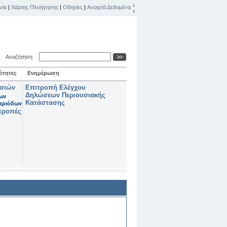
νία
|
Χάρτης Πλοήγησης
|
Οδηγίες
|
Ανοιχτά Δεδομένα
Αναζήτηση
ότητες
Ενημέρωση
ασιών
Επιτροπή Ελέγχου
Δηλώσεων Περιουσιακής
των
Κατάστασης
εριόδων
τροπές