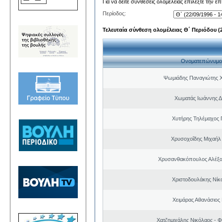
Για να δείτε συνθέσεις ολομέλειας επιλέξτε την ε
Περίοδος:
Τελευταία σύνθεση ολομέλειας Θ΄ Περιόδου (22
Ονοματεπώνυμο
Ψωμιάδης Παναγιώτης 
Χωματάς Ιωάννης Δ
Χυτήρης Τηλέμαχος 
Χρυσοχοΐδης Μιχαήλ 
Χρυσανθακόπουλος Αλέξα
Χριστοδουλάκης Νίκ
Χειμάρας Αθανάσιος
Χατζημιχάλης Νικόλαος - Φ