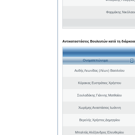
Φαρμάκης Νικόλαο
Αντικαταστάσεις Βουλευτών κατά τη διάρκεια
Ονοματεπώνυμο
Αυδής Λεωνίδας (Λέων) Βασιλείου
Κόρακας Ευστράτιος Χρήστου
Σουλαδάκης Γιάννης Ματθαίου
Χωρέμης Αναστάσιος Ιωάννη
Βερελής Χρήστος Δημητρίου
Μπαλτάς Αλέξανδρος Ελευθερίου