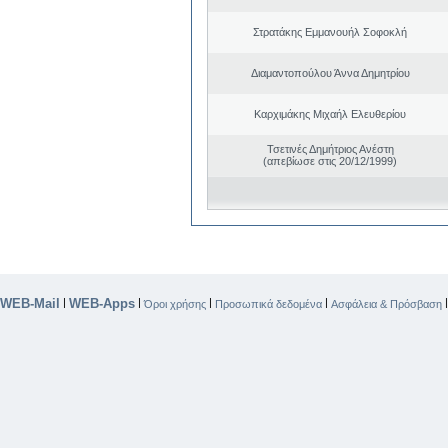
Στρατάκης Εμμανουήλ Σοφοκλή
Διαμαντοπούλου Άννα Δημητρίου
Καρχιμάκης Μιχαήλ Ελευθερίου
Τσετινές Δημήτριος Ανέστη
(απεβίωσε στις 20/12/1999)
WEB-Mail
WEB-Apps
|
|
|
|
Όροι χρήσης
Προσωπικά δεδομένα
Ασφάλεια & Πρόσβαση