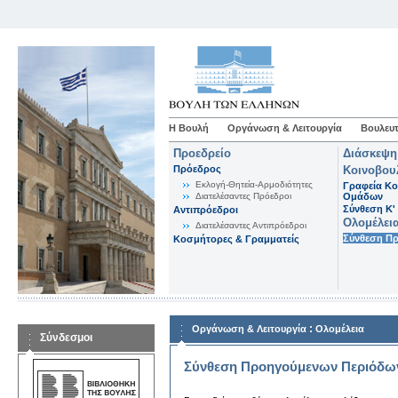
Η Βουλή
Οργάνωση & Λειτουργία
Βουλευτ
Προεδρείο
Διάσκεψη
Πρόεδρος
Κοινοβου
Εκλογή-Θητεία-Αρμοδιότητες
Γραφεία Κο
Διατελέσαντες Πρόεδροι
Ομάδων
Σύνθεση K'
Αντιπρόεδροι
Ολομέλει
Διατελέσαντες Αντιπρόεδροι
Σύνθεση Π
Κοσμήτορες & Γραμματείς
:
Οργάνωση & Λειτουργία
Ολομέλεια
Σύνδεσμοι
Σύνθεση Προηγούμενων Περιόδω