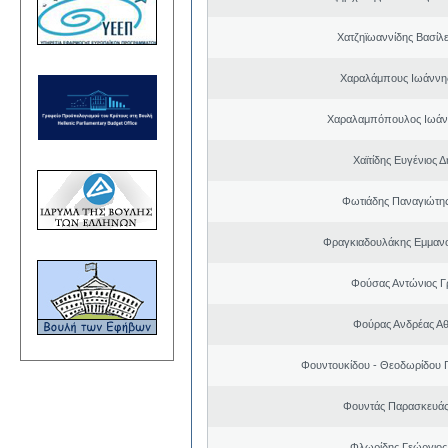
Χατζηϊωαννίδης Βασίλε
Χαραλάμπους Ιωάννη
Χαραλαμπόπουλος Ιωάν
Χαϊτίδης Ευγένιος Δ
Φωτιάδης Παναγιώτη
Φραγκιαδουλάκης Εμμαν
Φούσας Αντώνιος Γ
Φούρας Ανδρέας Α
Φουντουκίδου - Θεοδωρίδου 
Φουντάς Παρασκευάς
Φλωρίδης Γεώργιος 