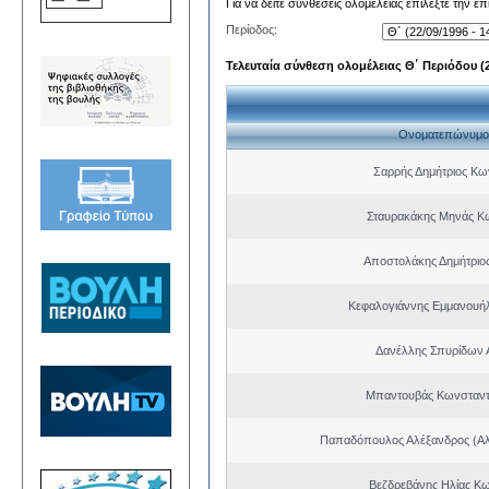
Για να δείτε συνθέσεις ολομέλειας επιλέξτε την ε
Περίοδος:
Τελευταία σύνθεση ολομέλειας Θ΄ Περιόδου (22
Ονοματεπώνυμο
Σαρρής Δημήτριος Κω
Σταυρακάκης Μηνάς Κ
Αποστολάκης Δημήτριο
Κεφαλογιάννης Εμμανουή
Δανέλλης Σπυρίδων 
Μπαντουβάς Κωνσταντ
Παπαδόπουλος Αλέξανδρος (Αλ
Βεζδρεβάνης Ηλίας Κω