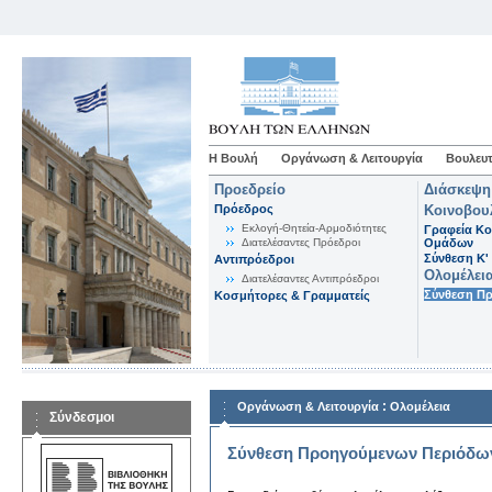
Η Βουλή
Οργάνωση & Λειτουργία
Βουλευτ
Προεδρείο
Διάσκεψη
Πρόεδρος
Κοινοβου
Εκλογή-Θητεία-Αρμοδιότητες
Γραφεία Κο
Διατελέσαντες Πρόεδροι
Ομάδων
Σύνθεση K'
Αντιπρόεδροι
Ολομέλει
Διατελέσαντες Αντιπρόεδροι
Σύνθεση Π
Κοσμήτορες & Γραμματείς
:
Οργάνωση & Λειτουργία
Ολομέλεια
Σύνδεσμοι
Σύνθεση Προηγούμενων Περιόδω