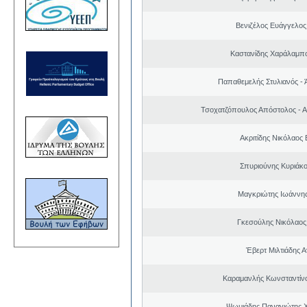
Βενιζέλος Ευάγγελος
Καστανίδης Χαράλαμπ
Παπαθεμελής Στυλιανός - 
Τσοχατζόπουλος Απόστολος - 
Ακριτίδης Νικόλαος 
Σπυριούνης Κυριάκο
Μαγκριώτης Ιωάννης
Γκεσούλης Νικόλαος
Έβερτ Μιλτιάδης 
Καραμανλής Κωνσταντίν
Ψωμιάδης Παναγιώτης 