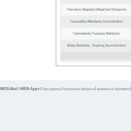
Γιαννάκου Μαριορή (Μαριέττα) Παναγιώτη
Γεωργιάδης Αθανάσιος Κωνσταντίνου
Γαρουφαλιάς Γεώργιος Βασιλείου
Βύζας Βασίλειος - Ευμένης Κωνσταντίνου
WEB-Mail
WEB-Apps
|
|
|
|
Όροι χρήσης
Προσωπικά δεδομένα
Ασφάλεια & Πρόσβαση