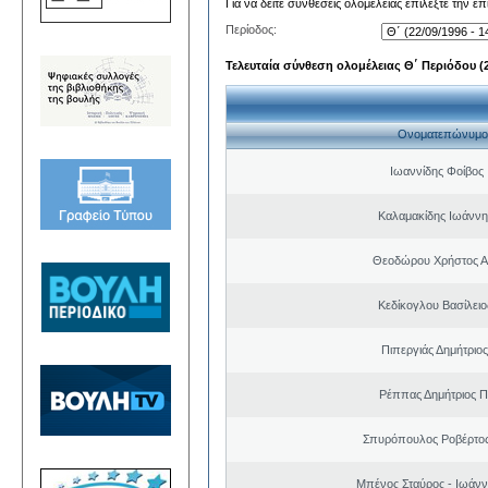
Για να δείτε συνθέσεις ολομέλειας επιλέξτε την ε
Περίοδος:
Τελευταία σύνθεση ολομέλειας Θ΄ Περιόδου (22
Ονοματεπώνυμο
Ιωαννίδης Φοίβος
Καλαμακίδης Ιωάννη
Θεοδώρου Χρήστος Α
Κεδίκογλου Βασίλει
Πιπεργιάς Δημήτριο
Ρέππας Δημήτριος 
Σπυρόπουλος Ροβέρτο
Μπένος Σταύρος - Ιωάν