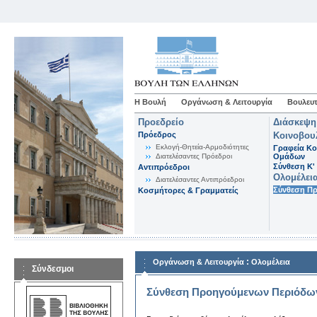
Η Βουλή
Οργάνωση & Λειτουργία
Βουλευτ
Προεδρείο
Διάσκεψη
Πρόεδρος
Κοινοβου
Εκλογή-Θητεία-Αρμοδιότητες
Γραφεία Κο
Διατελέσαντες Πρόεδροι
Ομάδων
Σύνθεση K'
Αντιπρόεδροι
Ολομέλει
Διατελέσαντες Αντιπρόεδροι
Σύνθεση Π
Κοσμήτορες & Γραμματείς
:
Οργάνωση & Λειτουργία
Ολομέλεια
Σύνδεσμοι
Σύνθεση Προηγούμενων Περιόδω