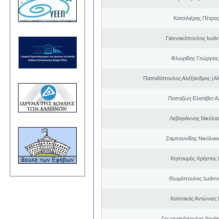
Κατσιλιέρης Πέτρο
Γιαννακόπουλος Ιωάν
Φλωρίδης Γεώργιος 
Παπαδόπουλος Αλέξανδρος (Αλ
Παπαζώη Ελισάβετ Α
Λεβογιάννης Νικόλα
Ζαμπουνίδης Νικόλαος
Κηπουρός Χρήστος 
Θωμόπουλος Ιωάννη
Κοτσακάς Αντώνιος 
Γεωργακόπουλος Δημήτ