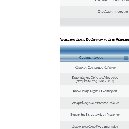
Σκουλαρίκης Ιωάννης
Αντικαταστάσεις Βουλευτών κατά τη διάρκεια
Ονοματεπώνυμο
Κόρακας Ευστράτιος Χρήστου
Κατσιγιάννης Χρήστος Αθανασίου
(απεβίωσε στις 26/05/1997)
Καρχιμάκης Μιχαήλ Ελευθερίου
Καραμπίνας Κωνσταντίνος Ιωάννη
Ευμοιρίδης Κωνσταντίνος Γεωργίου
Διαμαντοπούλου Άννα Δημητρίου