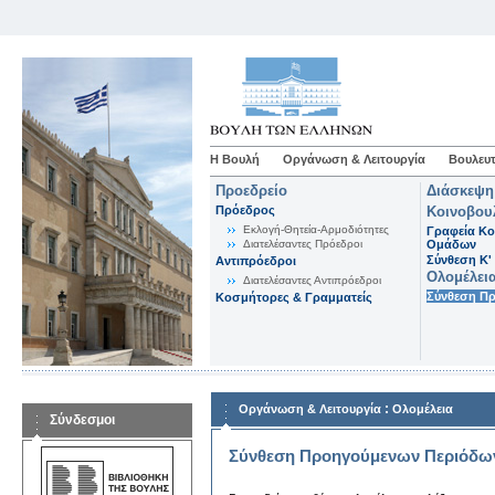
Η Βουλή
Οργάνωση & Λειτουργία
Βουλευτ
Προεδρείο
Διάσκεψη
Πρόεδρος
Κοινοβου
Εκλογή-Θητεία-Αρμοδιότητες
Γραφεία Κο
Διατελέσαντες Πρόεδροι
Ομάδων
Σύνθεση K'
Αντιπρόεδροι
Ολομέλει
Διατελέσαντες Αντιπρόεδροι
Σύνθεση Π
Κοσμήτορες & Γραμματείς
:
Οργάνωση & Λειτουργία
Ολομέλεια
Σύνδεσμοι
Σύνθεση Προηγούμενων Περιόδω