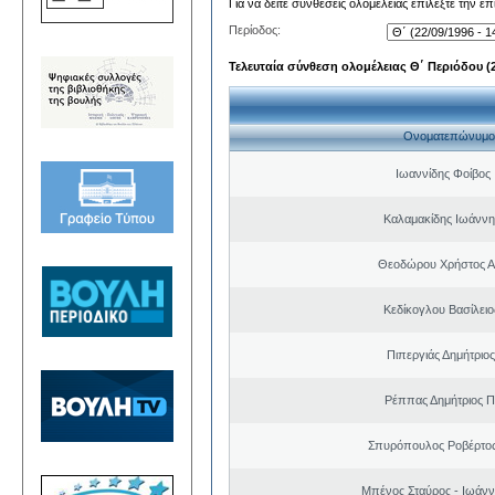
Για να δείτε συνθέσεις ολομέλειας επιλέξτε την ε
Περίοδος:
Τελευταία σύνθεση ολομέλειας Θ΄ Περιόδου (22
Ονοματεπώνυμο
Ιωαννίδης Φοίβος
Καλαμακίδης Ιωάννη
Θεοδώρου Χρήστος Α
Κεδίκογλου Βασίλει
Πιπεργιάς Δημήτριο
Ρέππας Δημήτριος 
Σπυρόπουλος Ροβέρτο
Μπένος Σταύρος - Ιωάν