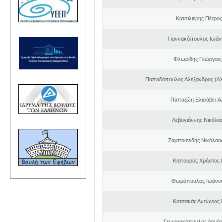
Κατσιλιέρης Πέτρο
Γιαννακόπουλος Ιωάν
Φλωρίδης Γεώργιος 
Παπαδόπουλος Αλέξανδρος (Αλ
Παπαζώη Ελισάβετ Α
Λεβογιάννης Νικόλα
Ζαμπουνίδης Νικόλαος
Κηπουρός Χρήστος 
Θωμόπουλος Ιωάννη
Κοτσακάς Αντώνιος 
Γεωργακόπουλος Δημήτ