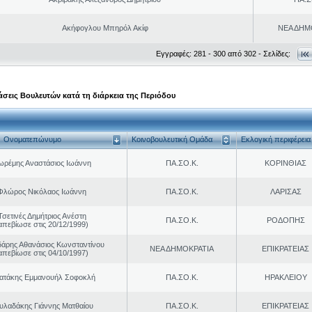
Ακήφογλου Μπηρόλ Ακίφ
ΝΕΑ ΔΗΜ
Εγγραφές: 281 - 300 από 302 - Σελίδες:
σεις Βουλευτών κατά τη διάρκεια της Περιόδου
Ονοματεπώνυμο
Κοινοβουλευτική Ομάδα
Εκλογική περιφέρεια
ωρέμης Αναστάσιος Ιωάννη
ΠΑ.ΣΟ.Κ.
ΚΟΡΙΝΘΙΑΣ
Φλώρος Νικόλαος Ιωάννη
ΠΑ.ΣΟ.Κ.
ΛΑΡΙΣΑΣ
Τσετινές Δημήτριος Ανέστη
ΠΑ.ΣΟ.Κ.
ΡΟΔΟΠΗΣ
απεβίωσε στις 20/12/1999)
άρης Αθανάσιος Κωνσταντίνου
ΝΕΑ ΔΗΜΟΚΡΑΤΙΑ
ΕΠΙΚΡΑΤΕΙΑΣ
απεβίωσε στις 04/10/1997)
ρατάκης Εμμανουήλ Σοφοκλή
ΠΑ.ΣΟ.Κ.
ΗΡΑΚΛΕΙΟΥ
υλαδάκης Γιάννης Ματθαίου
ΠΑ.ΣΟ.Κ.
ΕΠΙΚΡΑΤΕΙΑΣ