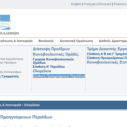
English
|
Français
|
Ελληνικά
|
Επικοινω
γάνωση & Λειτουργία
Βουλευτές
Διοικητική Οργάνωση
Διεθνείς Δραστηρι
Διάσκεψη Προέδρων
Τμήμα Διακοπής Εργ
Κοινοβουλευτικές Ομάδες
Σύνθεση Α Β και Γ Τμημά
Σύνθεση Προηγούμενων Π
τεία-Αρμοδιότητες
Γραφεία Κοινοβουλευτικών
Κοινοβουλευτικές Επι
τες Πρόεδροι
Ομάδων
Σύνθεση K' Περιόδου
Ολομέλεια
τες Αντιπρόεδροι
Σύνθεση Προηγούμενων Περιόδων
 Γραμματείς
:
 & Λειτουργία
Ολομέλεια
 Προηγούμενων Περιόδων