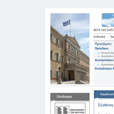
Η Βουλή
Ορ
Προεδρείο
Πρόεδρος
Εκλογή-Θη
Διατελέσαν
Αντιπρόεδροι
Διατελέσαν
Κοσμήτορες &
Οργάνωση
Σύνδεσμοι
Σύνθεση