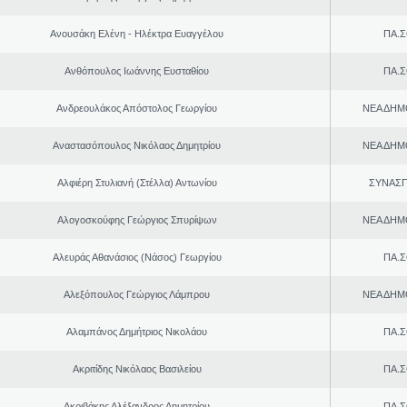
Ανουσάκη Ελένη - Ηλέκτρα Ευαγγέλου
ΠΑ.Σ
Ανθόπουλος Ιωάννης Ευσταθίου
ΠΑ.Σ
Ανδρεουλάκος Απόστολος Γεωργίου
ΝΕΑ ΔΗΜ
Αναστασόπουλος Νικόλαος Δημητρίου
ΝΕΑ ΔΗΜ
Αλφιέρη Στυλιανή (Στέλλα) Αντωνίου
ΣΥΝΑΣ
Αλογοσκούφης Γεώργιος Σπυρίψων
ΝΕΑ ΔΗΜ
Αλευράς Αθανάσιος (Νάσος) Γεωργίου
ΠΑ.Σ
Αλεξόπουλος Γεώργιος Λάμπρου
ΝΕΑ ΔΗΜ
Αλαμπάνος Δημήτριος Νικολάου
ΠΑ.Σ
Ακριτίδης Νικόλαος Βασιλείου
ΠΑ.Σ
Ακριβάκης Αλέξανδρος Δημητρίου
ΠΑ.Σ