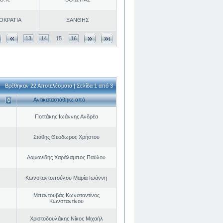
ΟΚΡΑΤΙΑ
ΞΑΝΘΗΣ
13
14
15
16
Βρέθηκαν 22 Αποτελέσματα | Σελίδα 1 από 3
Αντικαταστάθηκε από
Ποττάκης Ιωάννης Ανδρέα
Στάθης Θεόδωρος Χρήστου
Δαμιανίδης Χαράλαμπος Παύλου
Κωνσταντοπούλου Μαρία Ιωάννη
Μπαντουβάς Κωνσταντίνος
Κωνσταντίνου
Χριστοδουλάκης Νίκος Μιχαήλ