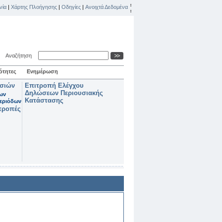
νία
|
Χάρτης Πλοήγησης
|
Οδηγίες
|
Ανοιχτά Δεδομένα
Αναζήτηση
ότητες
Ενημέρωση
ασιών
Επιτροπή Ελέγχου
Δηλώσεων Περιουσιακής
των
Κατάστασης
εριόδων
τροπές