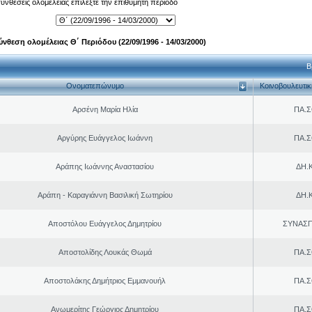
 συνθέσεις ολομέλειας επιλέξτε την επιθυμητή περίοδο
ύνθεση ολομέλειας Θ΄ Περιόδου (22/09/1996 - 14/03/2000)
Β
Ονοματεπώνυμο
Κοινοβουλευτι
Αρσένη Μαρία Ηλία
ΠΑ.Σ
Αργύρης Ευάγγελος Ιωάννη
ΠΑ.Σ
Αράπης Ιωάννης Αναστασίου
ΔΗ.Κ
Αράπη - Καραγιάννη Βασιλική Σωτηρίου
ΔΗ.Κ
Αποστόλου Ευάγγελος Δημητρίου
ΣΥΝΑΣ
Αποστολίδης Λουκάς Θωμά
ΠΑ.Σ
Αποστολάκης Δημήτριος Εμμανουήλ
ΠΑ.Σ
Ανωμερίτης Γεώργιος Δημητρίου
ΠΑ.Σ