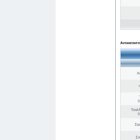
Αντικαταστά
Χ
(
Τσαλδ
(
Στ
Σο