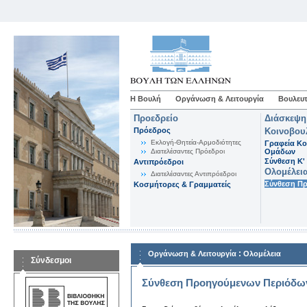
Η Βουλή
Οργάνωση & Λειτουργία
Βουλευτ
Προεδρείο
Διάσκεψη
Πρόεδρος
Κοινοβου
Εκλογή-Θητεία-Αρμοδιότητες
Γραφεία Κο
Διατελέσαντες Πρόεδροι
Ομάδων
Σύνθεση K'
Αντιπρόεδροι
Ολομέλει
Διατελέσαντες Αντιπρόεδροι
Σύνθεση Π
Κοσμήτορες & Γραμματείς
:
Οργάνωση & Λειτουργία
Ολομέλεια
Σύνδεσμοι
Σύνθεση Προηγούμενων Περιόδω