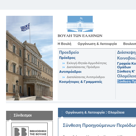
Η Βουλή
Οργάνωση & Λειτουργία
Βουλευτ
Προεδρείο
Διάσκεψη
Πρόεδρος
Κοινοβου
Εκλογή-Θητεία-Αρμοδιότητες
Γραφεία Κο
Διατελέσαντες Πρόεδροι
Ομάδων
Σύνθεση K'
Αντιπρόεδροι
Ολομέλει
Διατελέσαντες Αντιπρόεδροι
Σύνθεση Π
Κοσμήτορες & Γραμματείς
:
Οργάνωση & Λειτουργία
Ολομέλεια
Σύνδεσμοι
Σύνθεση Προηγούμενων Περιόδω