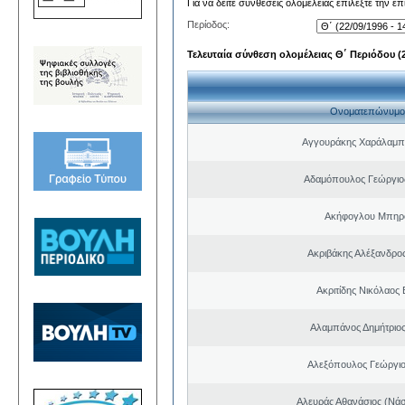
Για να δείτε συνθέσεις ολομέλειας επιλέξτε την ε
Περίοδος:
Τελευταία σύνθεση ολομέλειας Θ΄ Περιόδου (22
Ονοματεπώνυμο
Αγγουράκης Χαράλαμπ
Αδαμόπουλος Γεώργιο
Ακήφογλου Μπηρό
Ακριβάκης Αλέξανδρος
Ακριτίδης Νικόλαος 
Αλαμπάνος Δημήτριο
Αλεξόπουλος Γεώργι
Αλευράς Αθανάσιος (Νάσ