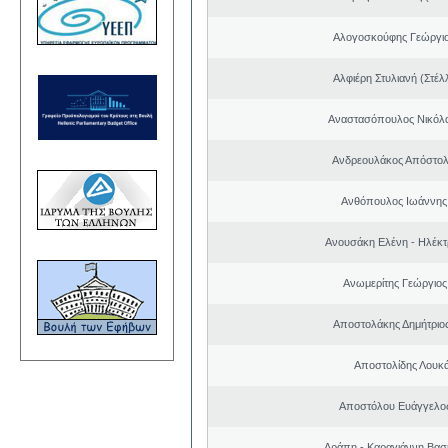
Αλογοσκούφης Γεώργι
Αλφιέρη Στυλιανή (Στέλ
Αναστασόπουλος Νικόλα
Ανδρεουλάκος Απόστολ
Ανθόπουλος Ιωάννης
Ανουσάκη Ελένη - Ηλέκ
Ανωμερίτης Γεώργιος
Αποστολάκης Δημήτριο
Αποστολίδης Λουκ
Αποστόλου Ευάγγελος
Αράπη - Καραγιάννη Βασι