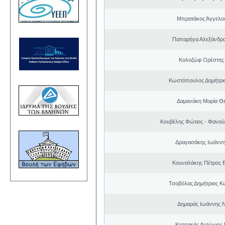
Μπρατάκος Άγγελο
Παπαρήγα Αλεξάνδρα
Κολοζώφ Ορέστης
Κωστόπουλος Δημήτριο
Δαμανάκη Μαρία Θ
Κουβέλης Φώτιος - Φανού
Δραγασάκης Ιωάννη
Κουναλάκης Πέτρος 
Τσοβόλας Δημήτριος Κ
Δημαράς Ιωάννης 
Κοτσακάς Αντώνιος 