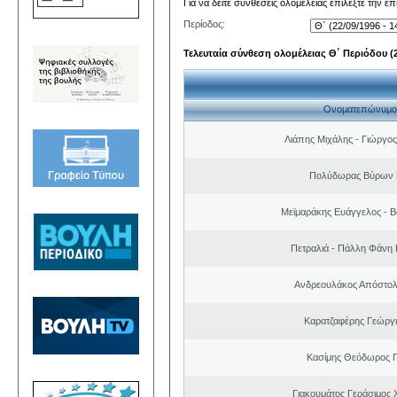
Για να δείτε συνθέσεις ολομέλειας επιλέξτε την ε
Περίοδος:
Τελευταία σύνθεση ολομέλειας Θ΄ Περιόδου (22
Ονοματεπώνυμο
Λιάπης Μιχάλης - Γιώργο
Πολύδωρας Βύρων 
Μεϊμαράκης Ευάγγελος - Β
Πετραλιά - Πάλλη Φάνη
Ανδρεουλάκος Απόστολ
Καρατζαφέρης Γεώργ
Κασίμης Θεόδωρος 
Γιακουμάτος Γεράσιμος