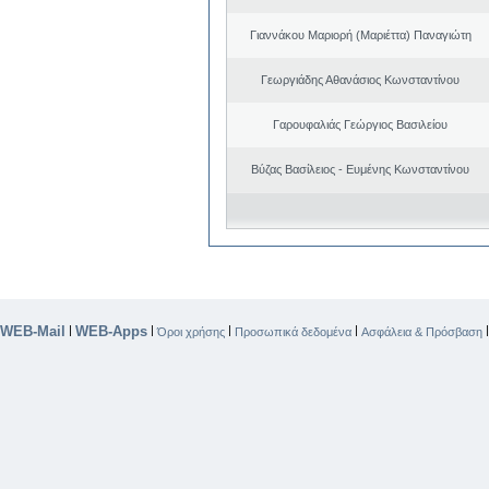
Γιαννάκου Μαριορή (Μαριέττα) Παναγιώτη
Γεωργιάδης Αθανάσιος Κωνσταντίνου
Γαρουφαλιάς Γεώργιος Βασιλείου
Βύζας Βασίλειος - Ευμένης Κωνσταντίνου
WEB-Mail
WEB-Apps
|
|
|
|
Όροι χρήσης
Προσωπικά δεδομένα
Ασφάλεια & Πρόσβαση