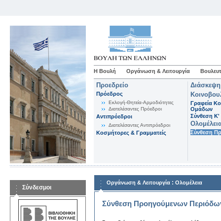
Η Βουλή
Οργάνωση & Λειτουργία
Βουλευτ
Προεδρείο
Διάσκεψη
Πρόεδρος
Κοινοβου
Εκλογή-Θητεία-Αρμοδιότητες
Γραφεία Κο
Διατελέσαντες Πρόεδροι
Ομάδων
Σύνθεση K'
Αντιπρόεδροι
Ολομέλει
Διατελέσαντες Αντιπρόεδροι
Σύνθεση Π
Κοσμήτορες & Γραμματείς
:
Οργάνωση & Λειτουργία
Ολομέλεια
Σύνδεσμοι
Σύνθεση Προηγούμενων Περιόδω