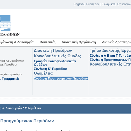
English
|
Français
|
Ελληνικά
|
Επικοινω
γάνωση & Λειτουργία
Βουλευτές
Διοικητική Οργάνωση
Διεθνείς Δραστηρι
Διάσκεψη Προέδρων
Τμήμα Διακοπής Εργ
Κοινοβουλευτικές Ομάδες
Σύνθεση Α Β και Γ Τμημά
Σύνθεση Προηγούμενων Π
τεία-Αρμοδιότητες
Γραφεία Κοινοβουλευτικών
Κοινοβουλευτικές Επι
τες Πρόεδροι
Ομάδων
Σύνθεση K' Περιόδου
Ολομέλεια
τες Αντιπρόεδροι
Σύνθεση Προηγούμενων Περιόδων
 Γραμματείς
:
 & Λειτουργία
Ολομέλεια
 Προηγούμενων Περιόδων