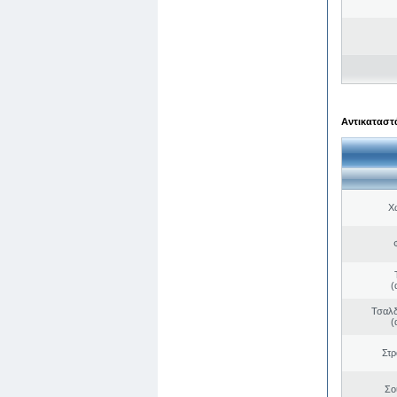
Αντικαταστά
Χ
(
Τσαλδ
(
Στ
Σο