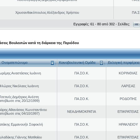
Χρυσανθακόπουλος Αλέξανδρος Χρήστου
ΠΑ.Σ
Εγγραφές: 61 - 80 από 302 - Σελίδες:
σεις Βουλευτών κατά τη διάρκεια της Περιόδου
Ονοματεπώνυμο
Κοινοβουλευτική Ομάδα
Εκλογική περιφέρεια
ωρέμης Αναστάσιος Ιωάννη
ΠΑ.ΣΟ.Κ.
ΚΟΡΙΝΘΙΑΣ
Φλώρος Νικόλαος Ιωάννη
ΠΑ.ΣΟ.Κ.
ΛΑΡΙΣΑΣ
Τσετινές Δημήτριος Ανέστη
ΠΑ.ΣΟ.Κ.
ΡΟΔΟΠΗΣ
απεβίωσε στις 20/12/1999)
άρης Αθανάσιος Κωνσταντίνου
ΝΕΑ ΔΗΜΟΚΡΑΤΙΑ
ΕΠΙΚΡΑΤΕΙΑΣ
απεβίωσε στις 04/10/1997)
ρατάκης Εμμανουήλ Σοφοκλή
ΠΑ.ΣΟ.Κ.
ΗΡΑΚΛΕΙΟΥ
υλαδάκης Γιάννης Ματθαίου
ΠΑ.ΣΟ.Κ.
ΕΠΙΚΡΑΤΕΙΑΣ