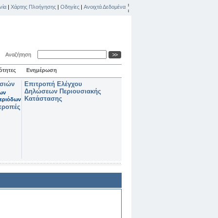
νία
|
Χάρτης Πλοήγησης
|
Οδηγίες
|
Ανοιχτά Δεδομένα
Αναζήτηση
ότητες
Ενημέρωση
ασιών
Επιτροπή Ελέγχου
Δηλώσεων Περιουσιακής
των
Κατάστασης
εριόδων
τροπές