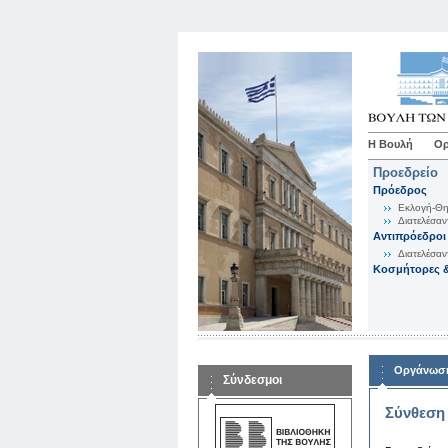
Η Βουλή
Ορ
Προεδρείο
Πρόεδρος
Εκλογή-Θη
Διατελέσαν
Αντιπρόεδροι
Διατελέσαν
Κοσμήτορες &
Οργάνωση
Σύνδεσμοι
Σύνθεση