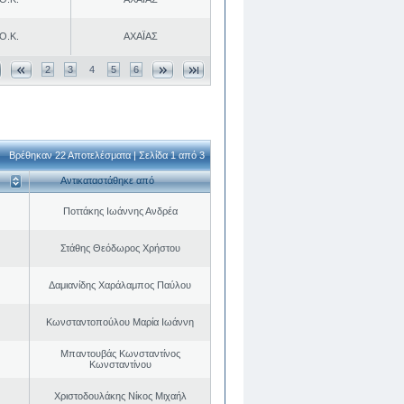
Ο.Κ.
ΑΧΑΪΑΣ
2
3
4
5
6
Βρέθηκαν 22 Αποτελέσματα | Σελίδα 1 από 3
Αντικαταστάθηκε από
Ποττάκης Ιωάννης Ανδρέα
Στάθης Θεόδωρος Χρήστου
Δαμιανίδης Χαράλαμπος Παύλου
Κωνσταντοπούλου Μαρία Ιωάννη
Μπαντουβάς Κωνσταντίνος
Κωνσταντίνου
Χριστοδουλάκης Νίκος Μιχαήλ