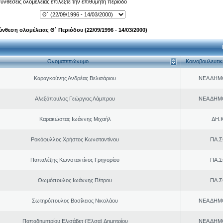
 συνθέσεις ολομέλειας επιλέξτε την επιθυμητή περίοδο
ύνθεση ολομέλειας Θ΄ Περιόδου (22/09/1996 - 14/03/2000)
Ονοματεπώνυμο
Κοινοβουλευτι
Καραγκούνης Ανδρέας Βελισάριου
ΝΕΑ ΔΗΜ
Αλεξόπουλος Γεώργιος Λάμπρου
ΝΕΑ ΔΗΜ
Καρακώστας Ιωάννης Μιχαήλ
ΔΗ.Κ
Ροκόφυλλος Χρήστος Κωνσταντίνου
ΠΑ.Σ
Παπαλέξης Κωνσταντίνος Γρηγορίου
ΠΑ.Σ
Θωμόπουλος Ιωάννης Πέτρου
ΠΑ.Σ
Σωτηρόπουλος Βασίλειος Νικολάου
ΝΕΑ ΔΗΜ
Παπαδημητρίου Ελισάβετ (Έλσα) Δημητρίου
ΝΕΑ ΔΗΜ