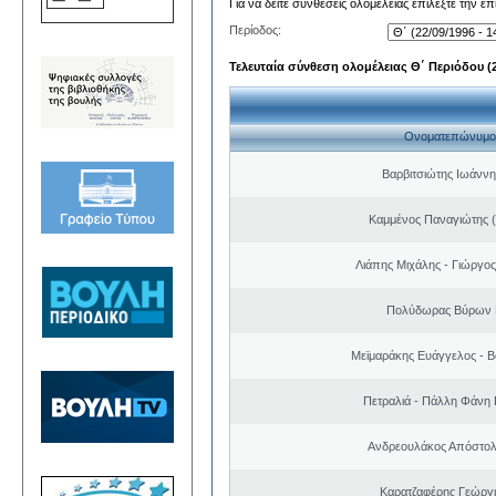
Για να δείτε συνθέσεις ολομέλειας επιλέξτε την ε
Περίοδος:
Τελευταία σύνθεση ολομέλειας Θ΄ Περιόδου (22
Ονοματεπώνυμο
Βαρβιτσιώτης Ιωάννη
Καμμένος Παναγιώτης (
Λιάπης Μιχάλης - Γιώργο
Πολύδωρας Βύρων 
Μεϊμαράκης Ευάγγελος - Β
Πετραλιά - Πάλλη Φάνη
Ανδρεουλάκος Απόστολ
Καρατζαφέρης Γεώργ