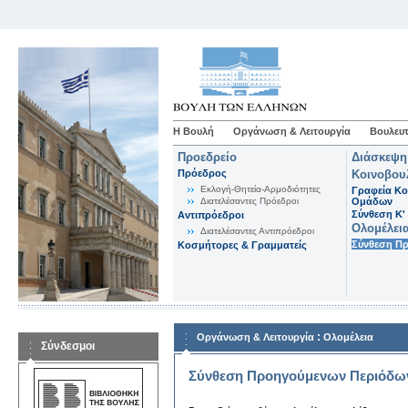
Η Βουλή
Οργάνωση & Λειτουργία
Βουλευτ
Προεδρείο
Διάσκεψη
Πρόεδρος
Κοινοβου
Εκλογή-Θητεία-Αρμοδιότητες
Γραφεία Κο
Διατελέσαντες Πρόεδροι
Ομάδων
Σύνθεση K'
Αντιπρόεδροι
Ολομέλει
Διατελέσαντες Αντιπρόεδροι
Σύνθεση Π
Κοσμήτορες & Γραμματείς
:
Οργάνωση & Λειτουργία
Ολομέλεια
Σύνδεσμοι
Σύνθεση Προηγούμενων Περιόδω