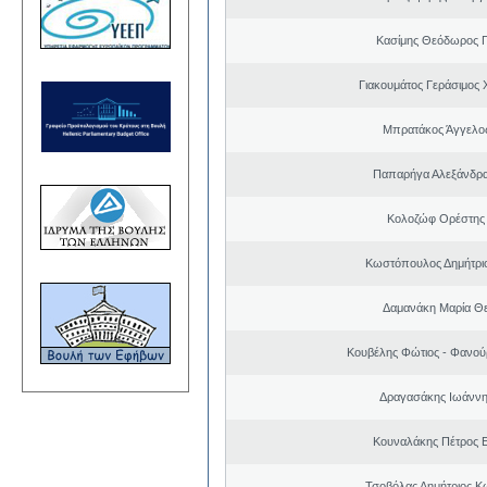
Κασίμης Θεόδωρος 
Γιακουμάτος Γεράσιμος
Μπρατάκος Άγγελο
Παπαρήγα Αλεξάνδρα
Κολοζώφ Ορέστης
Κωστόπουλος Δημήτριο
Δαμανάκη Μαρία Θ
Κουβέλης Φώτιος - Φανού
Δραγασάκης Ιωάννη
Κουναλάκης Πέτρος 
Τσοβόλας Δημήτριος Κ