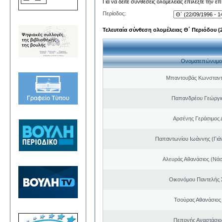
Για να δείτε συνθέσεις ολομέλειας επιλέξτε την ε
Περίοδος:
Τελευταία σύνθεση ολομέλειας Θ΄ Περιόδου (22
Ονοματεπώνυμο
Μπαντουβάς Κωνσταντ
Παπανδρέου Γεώργι
Αρσένης Γεράσιμος 
Παπαντωνίου Ιωάννης (Γιά
Αλευράς Αθανάσιος (Νάσ
Οικονόμου Παντελής
Τσούρας Αθανάσιος
Πεπονής Αναστάσιο