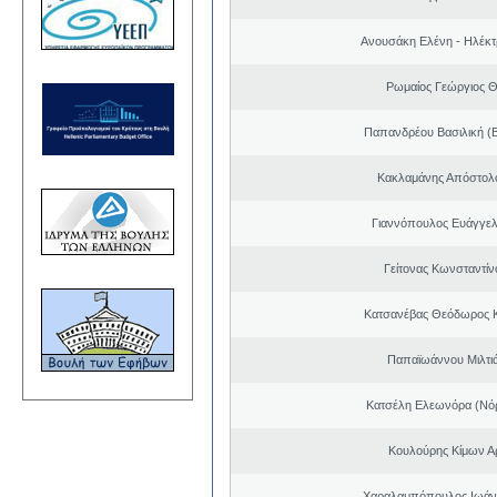
Ανουσάκη Ελένη - Ηλέκ
Ρωμαίος Γεώργιος 
Παπανδρέου Βασιλική (
Κακλαμάνης Απόστολ
Γιαννόπουλος Ευάγγελ
Γείτονας Κωνσταντίν
Κατσανέβας Θεόδωρος 
Παπαϊωάννου Μιλτιά
Κατσέλη Ελεωνόρα (Νό
Κουλούρης Κίμων Αρ
Χαραλαμπόπουλος Ιωάν