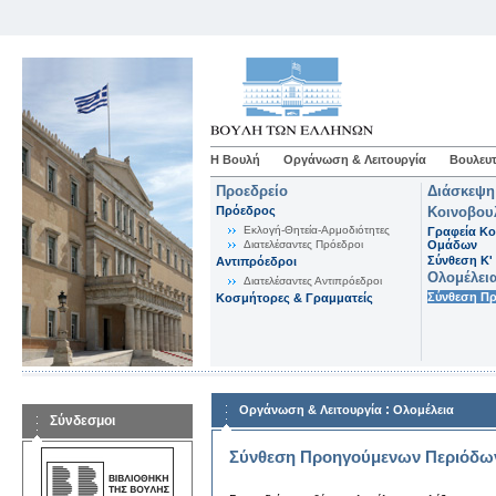
Η Βουλή
Οργάνωση & Λειτουργία
Βουλευτ
Προεδρείο
Διάσκεψη
Πρόεδρος
Κοινοβου
Εκλογή-Θητεία-Αρμοδιότητες
Γραφεία Κο
Διατελέσαντες Πρόεδροι
Ομάδων
Σύνθεση K'
Αντιπρόεδροι
Ολομέλει
Διατελέσαντες Αντιπρόεδροι
Σύνθεση Π
Κοσμήτορες & Γραμματείς
:
Οργάνωση & Λειτουργία
Ολομέλεια
Σύνδεσμοι
Σύνθεση Προηγούμενων Περιόδω