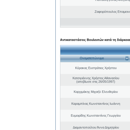
Ζαφειρόπουλος Επαμειν
Αντικαταστάσεις Βουλευτών κατά τη διάρκεια
Ονοματεπώνυμο
Κόρακας Ευστράτιος Χρήστου
Κατσιγιάννης Χρήστος Αθανασίου
(απεβίωσε στις 26/05/1997)
Καρχιμάκης Μιχαήλ Ελευθερίου
Καραμπίνας Κωνσταντίνος Ιωάννη
Ευμοιρίδης Κωνσταντίνος Γεωργίου
Διαμαντοπούλου Άννα Δημητρίου