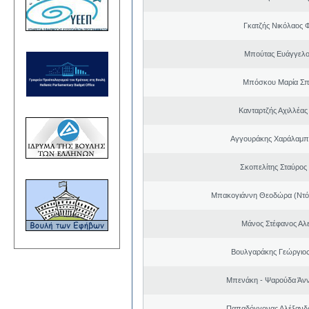
Γκατζής Νικόλαος 
Μπούτας Ευάγγελ
Μπόσκου Μαρία Σπ
Κανταρτζής Αχιλλέας
Αγγουράκης Χαράλαμπ
Σκοπελίτης Σταύρος
Μπακογιάννη Θεοδώρα (Ντό
Μάνος Στέφανος Αλ
Βουλγαράκης Γεώργιο
Μπενάκη - Ψαρούδα Άν
Παπαδόγγονας Αλέξανδρ