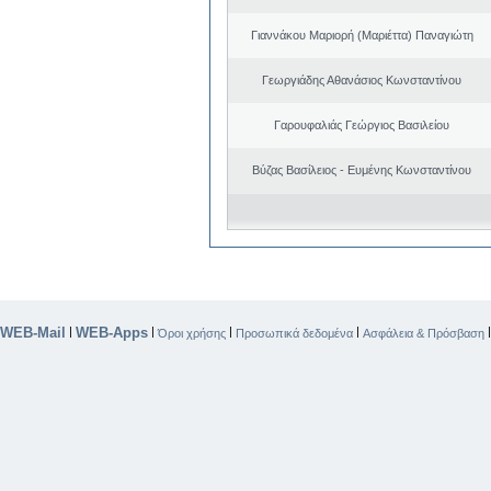
Γιαννάκου Μαριορή (Μαριέττα) Παναγιώτη
Γεωργιάδης Αθανάσιος Κωνσταντίνου
Γαρουφαλιάς Γεώργιος Βασιλείου
Βύζας Βασίλειος - Ευμένης Κωνσταντίνου
WEB-Mail
WEB-Apps
|
|
|
|
Όροι χρήσης
Προσωπικά δεδομένα
Ασφάλεια & Πρόσβαση