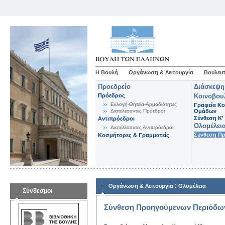
Η Βουλή
Οργάνωση & Λειτουργία
Βουλευτ
Προεδρείο
Διάσκεψη
Πρόεδρος
Κοινοβου
Εκλογή-Θητεία-Αρμοδιότητες
Γραφεία Κο
Διατελέσαντες Πρόεδροι
Ομάδων
Σύνθεση K'
Αντιπρόεδροι
Ολομέλει
Διατελέσαντες Αντιπρόεδροι
Σύνθεση Π
Κοσμήτορες & Γραμματείς
:
Οργάνωση & Λειτουργία
Ολομέλεια
Σύνδεσμοι
Σύνθεση Προηγούμενων Περιόδω