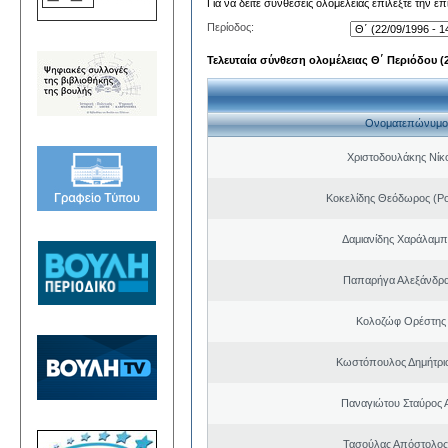
Για να δείτε συνθέσεις ολομέλειας επιλέξτε την ε
Περίοδος:
Τελευταία σύνθεση ολομέλειας Θ΄ Περιόδου (22
Ονοματεπώνυμο
Χριστοδουλάκης Νίκ
Κοκελίδης Θεόδωρος (Ρ
Δαμιανίδης Χαράλαμ
Παπαρήγα Αλεξάνδρα
Κολοζώφ Ορέστης
Κωστόπουλος Δημήτριο
Παναγιώτου Σταύρος 
Τασούλας Απόστολος