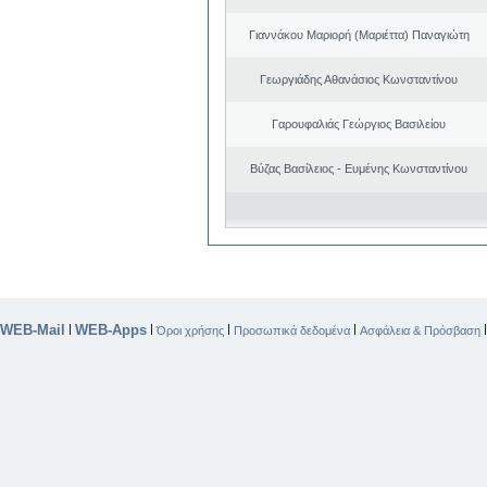
Γιαννάκου Μαριορή (Μαριέττα) Παναγιώτη
Γεωργιάδης Αθανάσιος Κωνσταντίνου
Γαρουφαλιάς Γεώργιος Βασιλείου
Βύζας Βασίλειος - Ευμένης Κωνσταντίνου
WEB-Mail
WEB-Apps
|
|
|
|
Όροι χρήσης
Προσωπικά δεδομένα
Ασφάλεια & Πρόσβαση