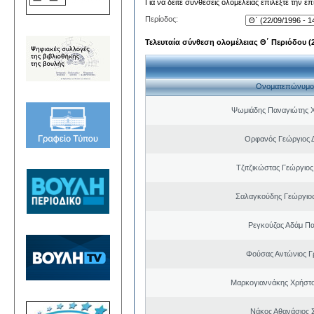
Για να δείτε συνθέσεις ολομέλειας επιλέξτε την ε
Περίοδος:
Τελευταία σύνθεση ολομέλειας Θ΄ Περιόδου (22
Ονοματεπώνυμο
Ψωμιάδης Παναγιώτης 
Ορφανός Γεώργιος 
Τζιτζικώστας Γεώργιο
Σαλαγκούδης Γεώργιος
Ρεγκούζας Αδάμ Π
Φούσας Αντώνιος Γ
Μαρκογιαννάκης Χρήστ
Νάκος Αθανάσιος 