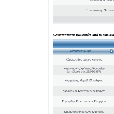
Τσιαρτσιώνης Νικόλαο
Αντικαταστάσεις Βουλευτών κατά τη διάρκεια
Ονοματεπώνυμο
Κόρακας Ευστράτιος Χρήστου
Κατσιγιάννης Χρήστος Αθανασίου
(απεβίωσε στις 26/05/1997)
Καρχιμάκης Μιχαήλ Ελευθερίου
Καραμπίνας Κωνσταντίνος Ιωάννη
Ευμοιρίδης Κωνσταντίνος Γεωργίου
Διαμαντοπούλου Άννα Δημητρίου