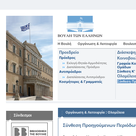
Η Βουλή
Οργάνωση & Λειτουργία
Βουλευτ
Προεδρείο
Διάσκεψη
Πρόεδρος
Κοινοβου
Εκλογή-Θητεία-Αρμοδιότητες
Γραφεία Κο
Διατελέσαντες Πρόεδροι
Ομάδων
Σύνθεση K'
Αντιπρόεδροι
Ολομέλει
Διατελέσαντες Αντιπρόεδροι
Σύνθεση Π
Κοσμήτορες & Γραμματείς
:
Οργάνωση & Λειτουργία
Ολομέλεια
Σύνδεσμοι
Σύνθεση Προηγούμενων Περιόδω