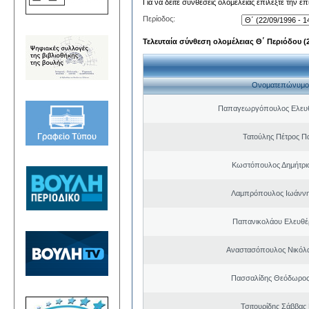
Για να δείτε συνθέσεις ολομέλειας επιλέξτε την ε
Περίοδος:
Τελευταία σύνθεση ολομέλειας Θ΄ Περιόδου (22
Ονοματεπώνυμο
Παπαγεωργόπουλος Ελευθ
Τατούλης Πέτρος Π
Κωστόπουλος Δημήτρι
Λαμπρόπουλος Ιωάννη
Παπανικολάου Ελευθέ
Αναστασόπουλος Νικόλα
Πασσαλίδης Θεόδωρος
Τσιτουρίδης Σάββας