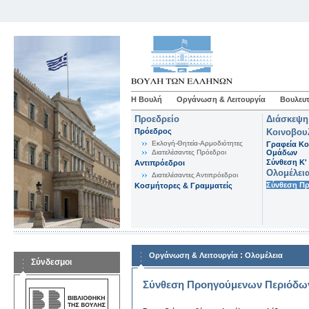
Η Βουλή
Οργάνωση & Λειτουργία
Βουλευτ
Προεδρείο
Διάσκεψη
Πρόεδρος
Κοινοβου
Εκλογή-Θητεία-Αρμοδιότητες
Γραφεία Κο
Διατελέσαντες Πρόεδροι
Ομάδων
Σύνθεση K'
Αντιπρόεδροι
Ολομέλει
Διατελέσαντες Αντιπρόεδροι
Σύνθεση Π
Κοσμήτορες & Γραμματείς
:
Οργάνωση & Λειτουργία
Ολομέλεια
Σύνδεσμοι
Σύνθεση Προηγούμενων Περιόδω