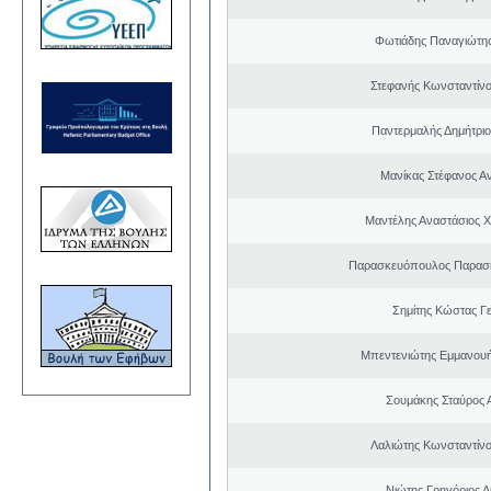
Φωτιάδης Παναγιώτη
Στεφανής Κωνσταντίνο
Παντερμαλής Δημήτριο
Μανίκας Στέφανος Α
Μαντέλης Αναστάσιος 
Παρασκευόπουλος Παρασκ
Σημίτης Κώστας Γ
Μπεντενιώτης Εμμανου
Σουμάκης Σταύρος Α
Λαλιώτης Κωνσταντίνο
Νιώτης Γρηγόριος Δ