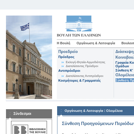
Η Βουλή
Οργάνωση & Λειτουργία
Βουλευτ
Προεδρείο
Διάσκεψη
Πρόεδρος
Κοινοβου
Εκλογή-Θητεία-Αρμοδιότητες
Γραφεία Κο
Διατελέσαντες Πρόεδροι
Ομάδων
Σύνθεση K'
Αντιπρόεδροι
Ολομέλει
Διατελέσαντες Αντιπρόεδροι
Σύνθεση Π
Κοσμήτορες & Γραμματείς
:
Οργάνωση & Λειτουργία
Ολομέλεια
Σύνδεσμοι
Σύνθεση Προηγούμενων Περιόδω