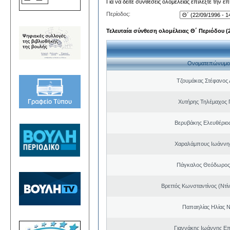
Για να δείτε συνθέσεις ολομέλειας επιλέξτε την ε
Περίοδος:
Τελευταία σύνθεση ολομέλειας Θ΄ Περιόδου (22
Ονοματεπώνυμο
Τζουμάκας Στέφανος 
Χυτήρης Τηλέμαχος 
Βερυβάκης Ελευθέριος
Χαραλάμπους Ιωάννη
Πάγκαλος Θεόδωρος
Βρεττός Κωνσταντίνος (Ντί
Παπαηλίας Ηλίας Ν
Γιαννάκης Ιωάννης Ε