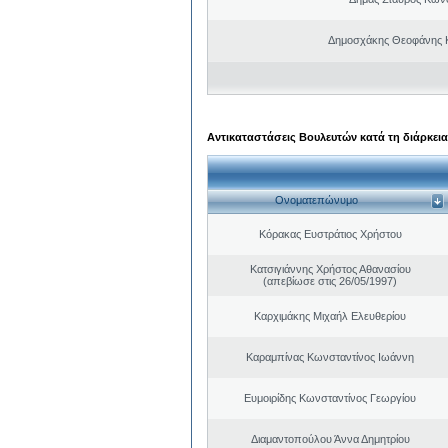
Δημοσχάκης Θεοφάνης 
Αντικαταστάσεις Βουλευτών κατά τη διάρκεια
Ονοματεπώνυμο
Κόρακας Ευστράτιος Χρήστου
Κατσιγιάννης Χρήστος Αθανασίου
(απεβίωσε στις 26/05/1997)
Καρχιμάκης Μιχαήλ Ελευθερίου
Καραμπίνας Κωνσταντίνος Ιωάννη
Ευμοιρίδης Κωνσταντίνος Γεωργίου
Διαμαντοπούλου Άννα Δημητρίου