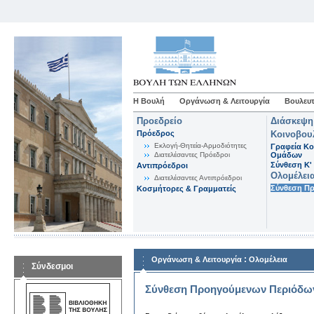
Η Βουλή
Οργάνωση & Λειτουργία
Βουλευτ
Προεδρείο
Διάσκεψη
Πρόεδρος
Κοινοβου
Εκλογή-Θητεία-Αρμοδιότητες
Γραφεία Κο
Διατελέσαντες Πρόεδροι
Ομάδων
Σύνθεση K'
Αντιπρόεδροι
Ολομέλει
Διατελέσαντες Αντιπρόεδροι
Σύνθεση Π
Κοσμήτορες & Γραμματείς
:
Οργάνωση & Λειτουργία
Ολομέλεια
Σύνδεσμοι
Σύνθεση Προηγούμενων Περιόδω