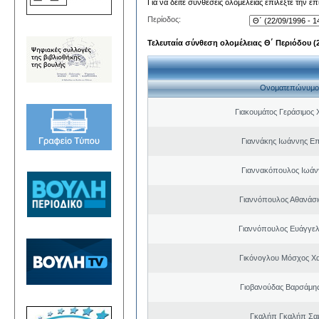
Για να δείτε συνθέσεις ολομέλειας επιλέξτε την ε
Περίοδος:
Τελευταία σύνθεση ολομέλειας Θ΄ Περιόδου (22
Ονοματεπώνυμο
Γιακουμάτος Γεράσιμος
Γιαννάκης Ιωάννης Ε
Γιαννακόπουλος Ιωάν
Γιαννόπουλος Αθανάσ
Γιαννόπουλος Ευάγγελ
Γικόνογλου Μόσχος Χ
Γιοβανούδας Βαρσάμη
Γκαλήπ Γκαλήπ Σα