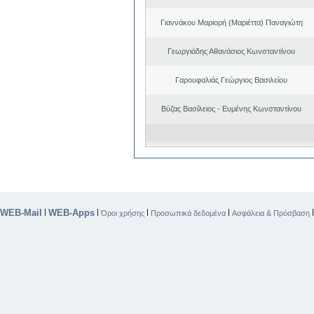
Γιαννάκου Μαριορή (Μαριέττα) Παναγιώτη
Γεωργιάδης Αθανάσιος Κωνσταντίνου
Γαρουφαλιάς Γεώργιος Βασιλείου
Βύζας Βασίλειος - Ευμένης Κωνσταντίνου
WEB-Mail
WEB-Apps
|
|
|
|
Όροι χρήσης
Προσωπικά δεδομένα
Ασφάλεια & Πρόσβαση