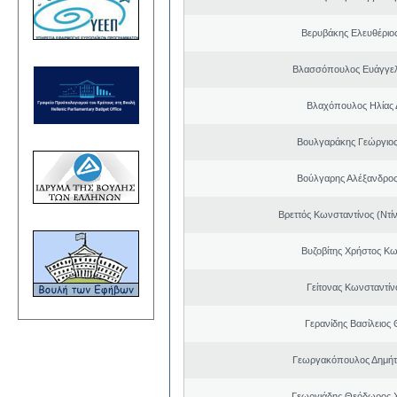
Βερυβάκης Ελευθέριος
Βλασσόπουλος Ευάγγελ
Βλαχόπουλος Ηλίας 
Βουλγαράκης Γεώργιο
Βούλγαρης Αλέξανδρο
Βρεττός Κωνσταντίνος (Ντί
Βυζοβίτης Χρήστος Κω
Γείτονας Κωνσταντίν
Γερανίδης Βασίλειος
Γεωργακόπουλος Δημήτ
Γεωργιάδης Θεόδωρος 