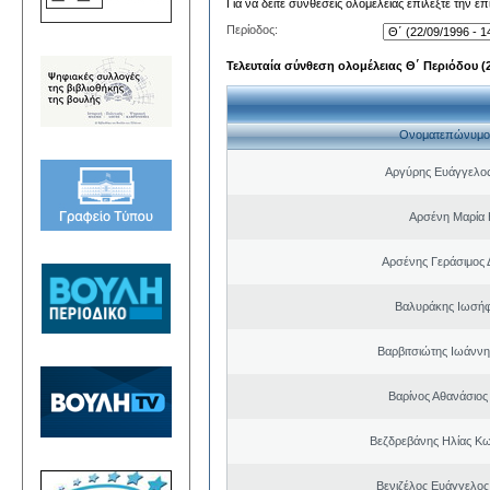
Για να δείτε συνθέσεις ολομέλειας επιλέξτε την ε
Περίοδος:
Τελευταία σύνθεση ολομέλειας Θ΄ Περιόδου (22
Ονοματεπώνυμο
Αργύρης Ευάγγελο
Αρσένη Μαρία 
Αρσένης Γεράσιμος 
Βαλυράκης Ιωσήφ
Βαρβιτσιώτης Ιωάννη
Βαρίνος Αθανάσιος
Βεζδρεβάνης Ηλίας Κω
Βενιζέλος Ευάγγελος