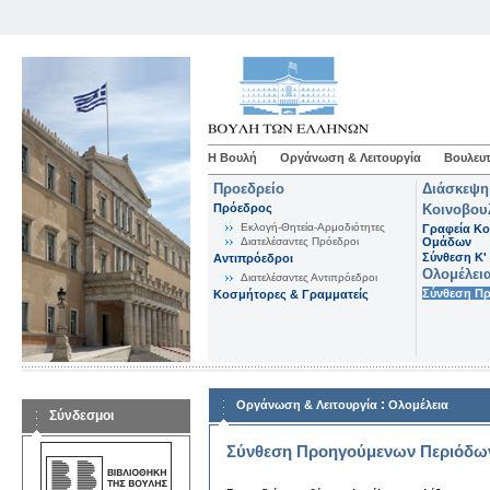
Η Βουλή
Οργάνωση & Λειτουργία
Βουλευτ
Προεδρείο
Διάσκεψη
Πρόεδρος
Κοινοβου
Εκλογή-Θητεία-Αρμοδιότητες
Γραφεία Κο
Διατελέσαντες Πρόεδροι
Ομάδων
Σύνθεση K'
Αντιπρόεδροι
Ολομέλει
Διατελέσαντες Αντιπρόεδροι
Σύνθεση Π
Κοσμήτορες & Γραμματείς
:
Οργάνωση & Λειτουργία
Ολομέλεια
Σύνδεσμοι
Σύνθεση Προηγούμενων Περιόδω