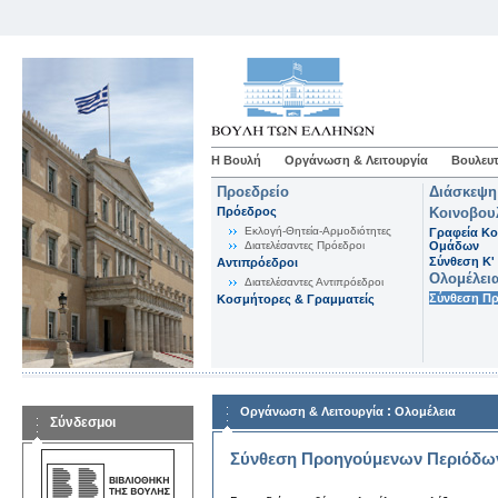
Η Βουλή
Οργάνωση & Λειτουργία
Βουλευτ
Προεδρείο
Διάσκεψη
Πρόεδρος
Κοινοβου
Εκλογή-Θητεία-Αρμοδιότητες
Γραφεία Κο
Διατελέσαντες Πρόεδροι
Ομάδων
Σύνθεση K'
Αντιπρόεδροι
Ολομέλει
Διατελέσαντες Αντιπρόεδροι
Σύνθεση Π
Κοσμήτορες & Γραμματείς
:
Οργάνωση & Λειτουργία
Ολομέλεια
Σύνδεσμοι
Σύνθεση Προηγούμενων Περιόδω