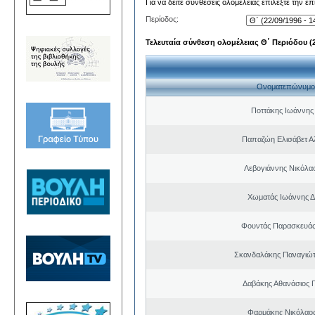
Για να δείτε συνθέσεις ολομέλειας επιλέξτε την ε
Περίοδος:
Τελευταία σύνθεση ολομέλειας Θ΄ Περιόδου (22
Ονοματεπώνυμο
Ποττάκης Ιωάννης
Παπαζώη Ελισάβετ Α
Λεβογιάννης Νικόλα
Χωματάς Ιωάννης Δ
Φουντάς Παρασκευάς
Σκανδαλάκης Παναγιώτ
Δαβάκης Αθανάσιος 
Φαρμάκης Νικόλαο