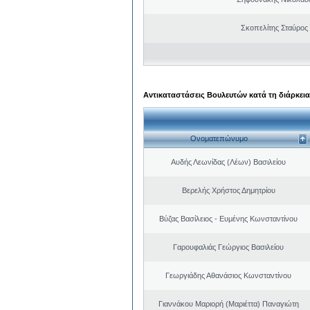
Σκοπελίτης Σταύρος
Αντικαταστάσεις Βουλευτών κατά τη διάρκεια
Ονοματεπώνυμο
Αυδής Λεωνίδας (Λέων) Βασιλείου
Βερελής Χρήστος Δημητρίου
Βύζας Βασίλειος - Ευμένης Κωνσταντίνου
Γαρουφαλιάς Γεώργιος Βασιλείου
Γεωργιάδης Αθανάσιος Κωνσταντίνου
Γιαννάκου Μαριορή (Μαριέττα) Παναγιώτη