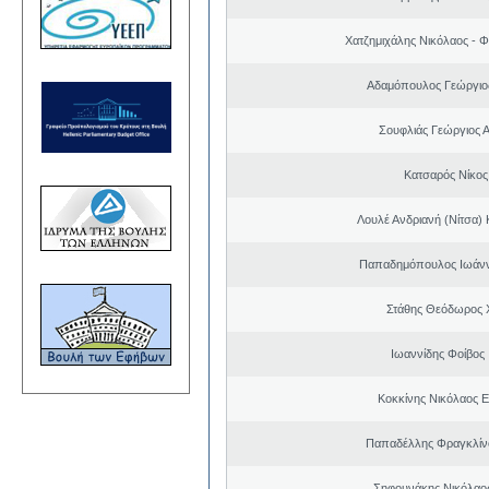
Χατζημιχάλης Νικόλαος - Φ
Αδαμόπουλος Γεώργιο
Σουφλιάς Γεώργιος 
Κατσαρός Νίκος
Λουλέ Ανδριανή (Νίτσα)
Παπαδημόπουλος Ιωάνν
Στάθης Θεόδωρος 
Ιωαννίδης Φοίβος
Κοκκίνης Νικόλαος 
Παπαδέλλης Φραγκλίν
Σηφουνάκης Νικόλαο