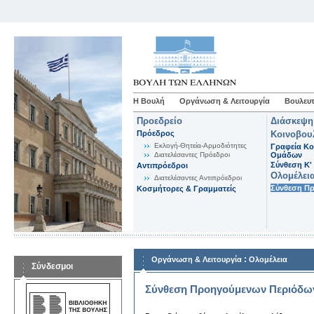
Η Βουλή
Οργάνωση & Λειτουργία
Βουλευτ
Προεδρείο
Διάσκεψη
Πρόεδρος
Κοινοβου
Εκλογή-Θητεία-Αρμοδιότητες
Γραφεία Κο
Διατελέσαντες Πρόεδροι
Ομάδων
Σύνθεση K'
Αντιπρόεδροι
Ολομέλει
Διατελέσαντες Αντιπρόεδροι
Σύνθεση Π
Κοσμήτορες & Γραμματείς
:
Οργάνωση & Λειτουργία
Ολομέλεια
Σύνδεσμοι
Σύνθεση Προηγούμενων Περιόδω