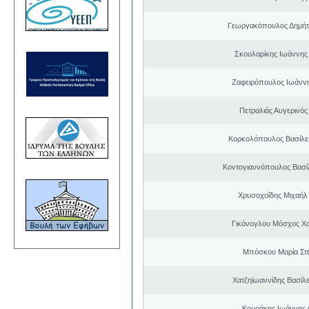
Γεωργακόπουλος Δημήτ
Σκουλαρίκης Ιωάννης
Ζαφειρόπουλος Ιωάνν
Πετραλιάς Αυγερινός
Κορκολόπουλος Βασίλει
Κοντογιαννόπουλος Βασίλ
Χρυσοχοΐδης Μιχαήλ 
Γικόνογλου Μόσχος Χ
Μπόσκου Μαρία Σπ
Χατζηϊωαννίδης Βασίλε
Κουράκης Ιωάννης 