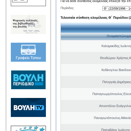
Για να δείτε συνθέσεις ολομέλειας επιλέξτε την ε
Περίοδος:
Τελευταία σύνθεση ολομέλειας Θ΄ Περιόδου (22
Ονοματεπώνυμο
Καλαμακίδης Ιωάννη
Θεοδώρου Χρήστος Α
Κεδίκογλου Βασίλει
Πιπεργιάς Δημήτριο
Παπαγεωργόπουλος Ελευθ
Αποστόλου Ευάγγελος
Παναγιωτόπουλος Αθανά
Παπαδάτος Ιωάννης 