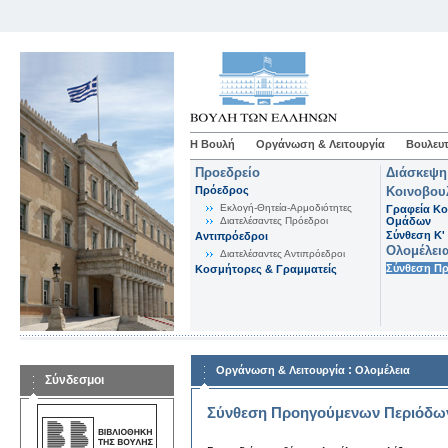
Η Βουλή
Οργάνωση & Λειτουργία
Βουλευτ
Προεδρείο
Διάσκεψη
Πρόεδρος
Κοινοβου
Εκλογή-Θητεία-Αρμοδιότητες
Γραφεία Κο
Διατελέσαντες Πρόεδροι
Ομάδων
Σύνθεση K'
Αντιπρόεδροι
Ολομέλει
Διατελέσαντες Αντιπρόεδροι
Σύνθεση Π
Κοσμήτορες & Γραμματείς
:
Οργάνωση & Λειτουργία
Ολομέλεια
Σύνδεσμοι
Σύνθεση Προηγούμενων Περιόδω