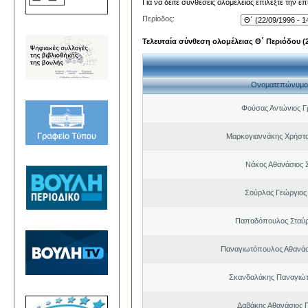
Για να δείτε συνθέσεις ολομέλειας επιλέξτε την ε
Περίοδος:
Τελευταία σύνθεση ολομέλειας Θ΄ Περιόδου (22
Ονοματεπώνυμο
Φούσας Αντώνιος Γ
Μαρκογιαννάκης Χρήστ
Νάκος Αθανάσιος 
Σούρλας Γεώργιος
Παπαδόπουλος Σταύρ
Παναγιωτόπουλος Αθανά
Σκανδαλάκης Παναγιώτ
Δαβάκης Αθανάσιος 