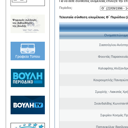
Για να δείτε συνθέσεις ολομέλειας επιλέξτε την ε
Περίοδος:
Τελευταία σύνθεση ολομέλειας Θ΄ Περιόδου (22
Ονοματεπώνυμο
Σαατσόγλου Ανέστη
Φουντάς Παρασκευάς
Καλαφάτης Αλέξανδρ
Κουρουμπλής Παναγιώτη
Σμυρλής - Λιακατάς Χρ
Σκανδαλίδης Κωνσταντί
Σφυρίου Κοσμάς Π
Παπανικόλας Βασίλειο