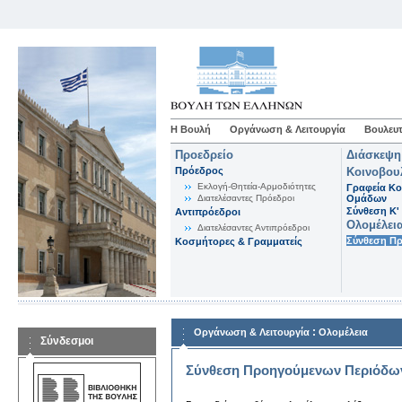
Η Βουλή
Οργάνωση & Λειτουργία
Βουλευτ
Προεδρείο
Διάσκεψη
Πρόεδρος
Κοινοβου
Εκλογή-Θητεία-Αρμοδιότητες
Γραφεία Κο
Διατελέσαντες Πρόεδροι
Ομάδων
Σύνθεση K'
Αντιπρόεδροι
Ολομέλει
Διατελέσαντες Αντιπρόεδροι
Σύνθεση Π
Κοσμήτορες & Γραμματείς
:
Οργάνωση & Λειτουργία
Ολομέλεια
Σύνδεσμοι
Σύνθεση Προηγούμενων Περιόδω