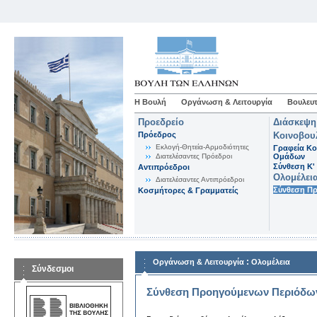
Η Βουλή
Οργάνωση & Λειτουργία
Βουλευτ
Προεδρείο
Διάσκεψη
Πρόεδρος
Κοινοβου
Εκλογή-Θητεία-Αρμοδιότητες
Γραφεία Κο
Διατελέσαντες Πρόεδροι
Ομάδων
Σύνθεση K'
Αντιπρόεδροι
Ολομέλει
Διατελέσαντες Αντιπρόεδροι
Σύνθεση Π
Κοσμήτορες & Γραμματείς
:
Οργάνωση & Λειτουργία
Ολομέλεια
Σύνδεσμοι
Σύνθεση Προηγούμενων Περιόδω