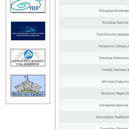
Παπαρήγα Αλεξάνδρα
Κολοζώφ Ορέστης
Κωστόπουλος Δημήτριο
Παναγιώτου Σταύρος 
Τασούλας Απόστολος
Γκατζής Νικόλαος 
Μπούτας Ευάγγελ
Μπόσκου Μαρία Σπ
Κανταρτζής Αχιλλέας
Αγγουράκης Χαράλαμπ
Σκοπελίτης Σταύρος