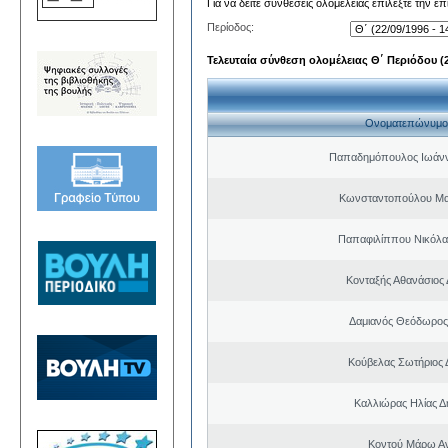
Για να δείτε συνθέσεις ολομέλειας επιλέξτε την ε
Περίοδος:
Τελευταία σύνθεση ολομέλειας Θ΄ Περιόδου (22
Ονοματεπώνυμο
Παπαδημόπουλος Ιωάνν
Κωνσταντοπούλου Μα
Παπαφιλίππου Νικόλα
Κονταξής Αθανάσιος 
Δαμιανός Θεόδωρος
Κούβελας Σωτήριος 
Καλλιώρας Ηλίας Δ
Κοντού Μάρω Α