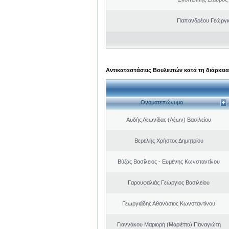
Παπανδρέου Γεώργι
Αντικαταστάσεις Βουλευτών κατά τη διάρκεια
Ονοματεπώνυμο
Αυδής Λεωνίδας (Λέων) Βασιλείου
Βερελής Χρήστος Δημητρίου
Βύζας Βασίλειος - Ευμένης Κωνσταντίνου
Γαρουφαλιάς Γεώργιος Βασιλείου
Γεωργιάδης Αθανάσιος Κωνσταντίνου
Γιαννάκου Μαριορή (Μαριέττα) Παναγιώτη