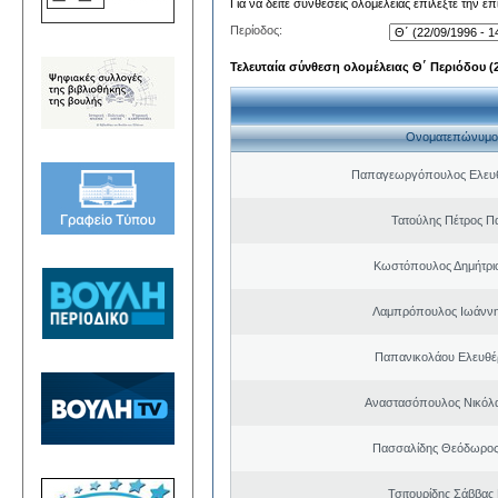
Για να δείτε συνθέσεις ολομέλειας επιλέξτε την ε
Περίοδος:
Τελευταία σύνθεση ολομέλειας Θ΄ Περιόδου (22
Ονοματεπώνυμο
Παπαγεωργόπουλος Ελευθ
Τατούλης Πέτρος Π
Κωστόπουλος Δημήτρι
Λαμπρόπουλος Ιωάννη
Παπανικολάου Ελευθέ
Αναστασόπουλος Νικόλα
Πασσαλίδης Θεόδωρος
Τσιτουρίδης Σάββας