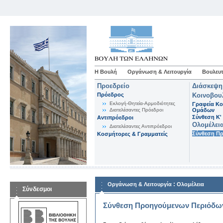
Η Βουλή
Οργάνωση & Λειτουργία
Βουλευτ
Προεδρείο
Διάσκεψη
Πρόεδρος
Κοινοβου
Εκλογή-Θητεία-Αρμοδιότητες
Γραφεία Κο
Διατελέσαντες Πρόεδροι
Ομάδων
Σύνθεση K'
Αντιπρόεδροι
Ολομέλει
Διατελέσαντες Αντιπρόεδροι
Σύνθεση Π
Κοσμήτορες & Γραμματείς
:
Οργάνωση & Λειτουργία
Ολομέλεια
Σύνδεσμοι
Σύνθεση Προηγούμενων Περιόδω