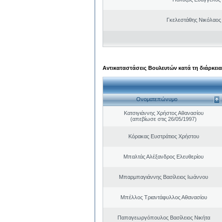
Γκελεστάθης Νικόλαος
Αντικαταστάσεις Βουλευτών κατά τη διάρκεια
Ονοματεπώνυμο
Κατσιγιάννης Χρήστος Αθανασίου
(απεβίωσε στις 26/05/1997)
Κόρακας Ευστράτιος Χρήστου
Μπαλτάς Αλέξανδρος Ελευθερίου
Μπαρμπαγιάννης Βασίλειος Ιωάννου
Μπέλλος Τριαντάφυλλος Αθανασίου
Παπαγεωργόπουλος Βασίλειος Νικήτα