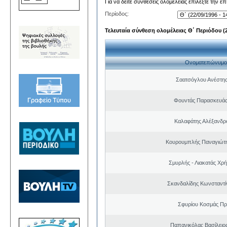
Για να δείτε συνθέσεις ολομέλειας επιλέξτε την ε
Περίοδος:
Τελευταία σύνθεση ολομέλειας Θ΄ Περιόδου (22
Ονοματεπώνυμο
Σαατσόγλου Ανέστη
Φουντάς Παρασκευάς
Καλαφάτης Αλέξανδρ
Κουρουμπλής Παναγιώτη
Σμυρλής - Λιακατάς Χρ
Σκανδαλίδης Κωνσταντί
Σφυρίου Κοσμάς Π
Παπανικόλας Βασίλειο