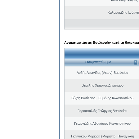
Καλαμακίδης Ιωάννη
Αντικαταστάσεις Βουλευτών κατά τη διάρκεια
Ονοματεπώνυμο
Αυδής Λεωνίδας (Λέων) Βασιλείου
Βερελής Χρήστος Δημητρίου
Βύζας Βασίλειος - Ευμένης Κωνσταντίνου
Γαρουφαλιάς Γεώργιος Βασιλείου
Γεωργιάδης Αθανάσιος Κωνσταντίνου
Γιαννάκου Μαριορή (Μαριέττα) Παναγιώτη