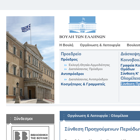
Η Βουλή
Οργάνωση & Λειτουργία
Βουλευτ
Προεδρείο
Διάσκεψη
Πρόεδρος
Κοινοβου
Εκλογή-Θητεία-Αρμοδιότητες
Γραφεία Κο
Διατελέσαντες Πρόεδροι
Ομάδων
Σύνθεση K'
Αντιπρόεδροι
Ολομέλει
Διατελέσαντες Αντιπρόεδροι
Σύνθεση Π
Κοσμήτορες & Γραμματείς
:
Οργάνωση & Λειτουργία
Ολομέλεια
Σύνδεσμοι
Σύνθεση Προηγούμενων Περιόδω