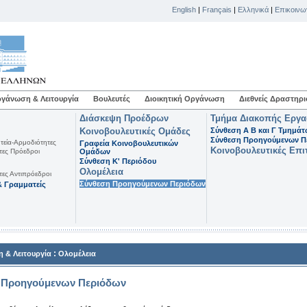
English
|
Français
|
Ελληνικά
|
Επικοινω
γάνωση & Λειτουργία
Βουλευτές
Διοικητική Οργάνωση
Διεθνείς Δραστηρι
Διάσκεψη Προέδρων
Τμήμα Διακοπής Εργ
Κοινοβουλευτικές Ομάδες
Σύνθεση Α Β και Γ Τμημά
Σύνθεση Προηγούμενων Π
τεία-Αρμοδιότητες
Γραφεία Κοινοβουλευτικών
Κοινοβουλευτικές Επι
τες Πρόεδροι
Ομάδων
Σύνθεση K' Περιόδου
Ολομέλεια
τες Αντιπρόεδροι
Σύνθεση Προηγούμενων Περιόδων
 Γραμματείς
:
 & Λειτουργία
Ολομέλεια
 Προηγούμενων Περιόδων