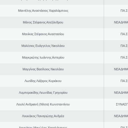
Μαντέλης Αναστάσιος Χαραλάμπους
ΠΑ.Σ
Μάνος Στέφανος Αλεξάνδρου
ΝΕΑ ΔΗΜ
Μανίκας Στέφανος Αναστασίου
ΠΑ.Σ
Μαλέσιος Ευάγγελος Νικολάου
ΠΑ.Σ
Μαγκριώτης Ιωάννης Αστερίου
ΠΑ.Σ
Μαγγίνας Βασίλειος Νικολάου
ΝΕΑ ΔΗΜ
Λωτίδης Λάζαρος Κυριάκου
ΠΑ.Σ
Λυμπερακίδης Λεωνίδας Γρηγορίου
ΝΕΑ ΔΗΜ
Λουλέ Ανδριανή (Νίτσα) Κωνσταντίνου
ΣΥΝΑΣ
Λουκάκος Παναγιώτης Ανδρέα
ΝΕΑ ΔΗΜ
Λουκάκης Μανώλης Χαραλάμπους
ΠΑ.Σ