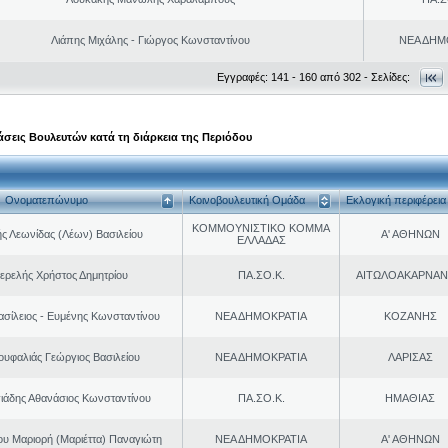
Λιάπης Μιχάλης - Γιώργος Κωνσταντίνου
ΝΕΑ ΔΗΜ
Εγγραφές: 141 - 160 από 302 - Σελίδες:
σεις Βουλευτών κατά τη διάρκεια της Περιόδου
Ονοματεπώνυμο
Κοινοβουλευτική Ομάδα
Εκλογική περιφέρεια
ΚΟΜΜΟΥΝΙΣΤΙΚΟ ΚΟΜΜΑ
ς Λεωνίδας (Λέων) Βασιλείου
Α' ΑΘΗΝΩΝ
ΕΛΛΑΔΑΣ
ερελής Χρήστος Δημητρίου
ΠΑ.ΣΟ.Κ.
ΑΙΤΩΛΟΑΚΑΡΝΑΝ
ασίλειος - Ευμένης Κωνσταντίνου
ΝΕΑ ΔΗΜΟΚΡΑΤΙΑ
ΚΟΖΑΝΗΣ
ουφαλιάς Γεώργιος Βασιλείου
ΝΕΑ ΔΗΜΟΚΡΑΤΙΑ
ΛΑΡΙΣΑΣ
ιάδης Αθανάσιος Κωνσταντίνου
ΠΑ.ΣΟ.Κ.
ΗΜΑΘΙΑΣ
ου Μαριορή (Μαριέττα) Παναγιώτη
ΝΕΑ ΔΗΜΟΚΡΑΤΙΑ
Α' ΑΘΗΝΩΝ