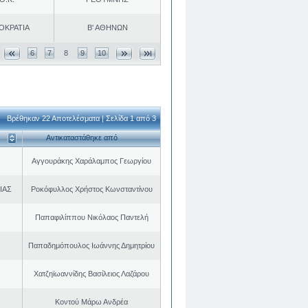
ΟΚΡΑΤΙΑ
Β' ΑΘΗΝΩΝ
6
7
8
9
10
Βρέθηκαν 22 Αποτελέσματα | Σελίδα 1 από 3
Αντικαταστάθηκε από
Αγγουράκης Χαράλαμπος Γεωργίου
ΙΑΣ
Ροκόφυλλος Χρήστος Κωνσταντίνου
Παπαφιλίππου Νικόλαος Παντελή
Παπαδημόπουλος Ιωάννης Δημητρίου
Χατζηϊωαννίδης Βασίλειος Λαζάρου
Κοντού Μάρω Ανδρέα