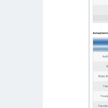
Αντικαταστά
Αυδή
Β
Βύζας Β
Γαρ
Γεωργ
Γιαννάκ