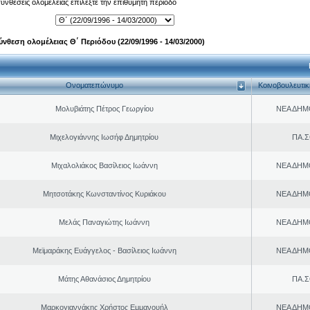
 συνθέσεις ολομέλειας επιλέξτε την επιθυμητή περίοδο
ύνθεση ολομέλειας Θ΄ Περιόδου (22/09/1996 - 14/03/2000)
Ονοματεπώνυμο
Κοινοβουλευτι
Μολυβιάτης Πέτρος Γεωργίου
ΝΕΑ ΔΗΜ
Μιχελογιάννης Ιωσήφ Δημητρίου
ΠΑ.Σ
Μιχαλολιάκος Βασίλειος Ιωάννη
ΝΕΑ ΔΗΜ
Μητσοτάκης Κωνσταντίνος Κυριάκου
ΝΕΑ ΔΗΜ
Μελάς Παναγιώτης Ιωάννη
ΝΕΑ ΔΗΜ
Μεϊμαράκης Ευάγγελος - Βασίλειος Ιωάννη
ΝΕΑ ΔΗΜ
Μάτης Αθανάσιος Δημητρίου
ΠΑ.Σ
Μαρκογιαννάκης Χρήστος Εμμανουήλ
ΝΕΑ ΔΗΜ