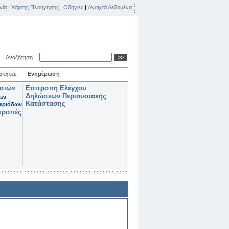
νία
|
Χάρτης Πλοήγησης
|
Οδηγίες
|
Ανοιχτά Δεδομένα
Αναζήτηση
ότητες
Ενημέρωση
ασιών
Επιτροπή Ελέγχου
Δηλώσεων Περιουσιακής
των
Κατάστασης
εριόδων
τροπές