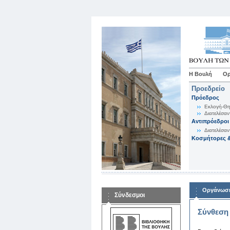
Η Βουλή
Ορ
Προεδρείο
Πρόεδρος
Εκλογή-Θη
Διατελέσαν
Αντιπρόεδροι
Διατελέσαν
Κοσμήτορες &
Οργάνωση
Σύνδεσμοι
Σύνθεση