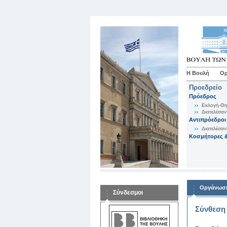
Η Βουλή
Ορ
Προεδρείο
Πρόεδρος
Εκλογή-Θη
Διατελέσαν
Αντιπρόεδροι
Διατελέσαν
Κοσμήτορες &
Οργάνωση
Σύνδεσμοι
Σύνθεση