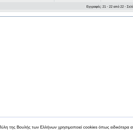
Εγγραφές: 21 - 22 από 22 - Σελί
|
|
 δεδομένα
Ασφάλεια & Πρόσβαση
Πύλη της Βουλής των Ελλήνων χρησιμοποιεί cookies όπως ειδικότερα 