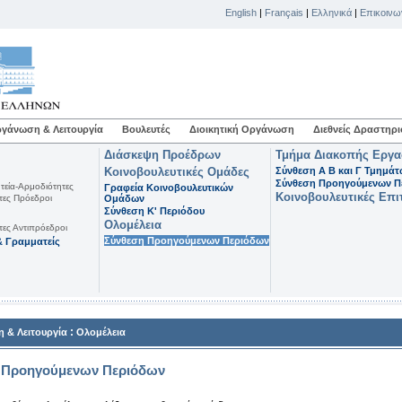
English
|
Français
|
Ελληνικά
|
Επικοινω
γάνωση & Λειτουργία
Βουλευτές
Διοικητική Οργάνωση
Διεθνείς Δραστηρι
Διάσκεψη Προέδρων
Τμήμα Διακοπής Εργ
Κοινοβουλευτικές Ομάδες
Σύνθεση Α Β και Γ Τμημά
Σύνθεση Προηγούμενων Π
τεία-Αρμοδιότητες
Γραφεία Κοινοβουλευτικών
Κοινοβουλευτικές Επι
τες Πρόεδροι
Ομάδων
Σύνθεση K' Περιόδου
Ολομέλεια
τες Αντιπρόεδροι
Σύνθεση Προηγούμενων Περιόδων
 Γραμματείς
:
 & Λειτουργία
Ολομέλεια
 Προηγούμενων Περιόδων