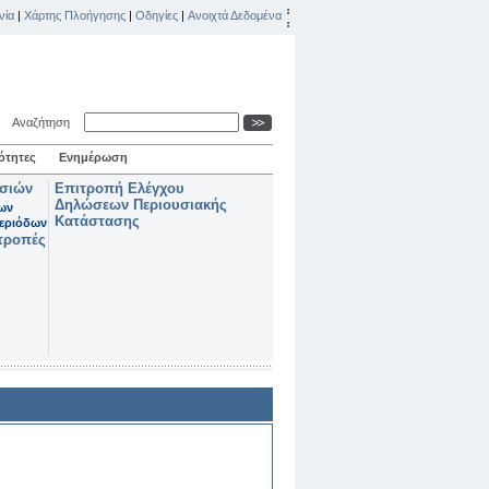
νία
|
Χάρτης Πλοήγησης
|
Οδηγίες
|
Ανοιχτά Δεδομένα
Αναζήτηση
ότητες
Ενημέρωση
ασιών
Επιτροπή Ελέγχου
Δηλώσεων Περιουσιακής
των
Κατάστασης
εριόδων
τροπές