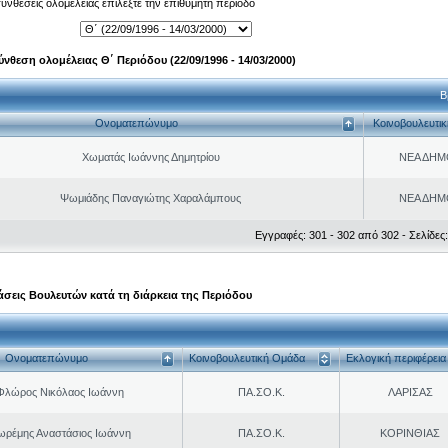
 συνθέσεις ολομέλειας επιλέξτε την επιθυμητή περίοδο
ύνθεση ολομέλειας Θ΄ Περιόδου (22/09/1996 - 14/03/2000)
Β
Ονοματεπώνυμο
Κοινοβουλευτι
Χωματάς Ιωάννης Δημητρίου
ΝΕΑ ΔΗΜ
Ψωμιάδης Παναγιώτης Χαραλάμπους
ΝΕΑ ΔΗΜ
Εγγραφές: 301 - 302 από 302 - Σελίδες:
σεις Βουλευτών κατά τη διάρκεια της Περιόδου
Ονοματεπώνυμο
Κοινοβουλευτική Ομάδα
Εκλογική περιφέρεια
Φλώρος Νικόλαος Ιωάννη
ΠΑ.ΣΟ.Κ.
ΛΑΡΙΣΑΣ
ωρέμης Αναστάσιος Ιωάννη
ΠΑ.ΣΟ.Κ.
ΚΟΡΙΝΘΙΑΣ