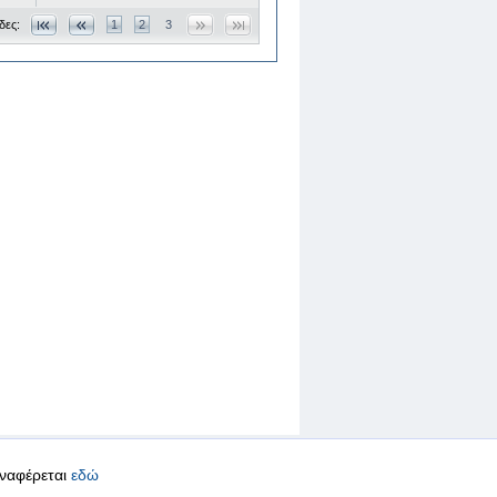
δες:
1
2
3
αναφέρεται
εδώ