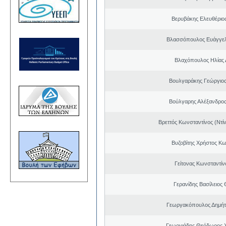
Βερυβάκης Ελευθέριος
Βλασσόπουλος Ευάγγελ
Βλαχόπουλος Ηλίας 
Βουλγαράκης Γεώργιο
Βούλγαρης Αλέξανδρο
Βρεττός Κωνσταντίνος (Ντί
Βυζοβίτης Χρήστος Κω
Γείτονας Κωνσταντίν
Γερανίδης Βασίλειος
Γεωργακόπουλος Δημήτ
Γεωργιάδης Θεόδωρος 