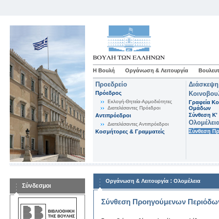
Η Βουλή
Οργάνωση & Λειτουργία
Βουλευτ
Προεδρείο
Διάσκεψη
Πρόεδρος
Κοινοβου
Εκλογή-Θητεία-Αρμοδιότητες
Γραφεία Κο
Διατελέσαντες Πρόεδροι
Ομάδων
Σύνθεση K'
Αντιπρόεδροι
Ολομέλει
Διατελέσαντες Αντιπρόεδροι
Σύνθεση Π
Κοσμήτορες & Γραμματείς
:
Οργάνωση & Λειτουργία
Ολομέλεια
Σύνδεσμοι
Σύνθεση Προηγούμενων Περιόδω