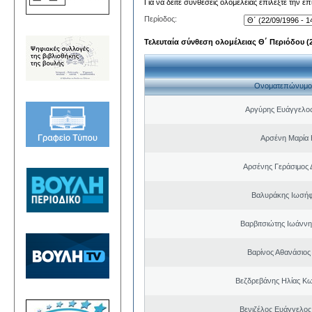
Για να δείτε συνθέσεις ολομέλειας επιλέξτε την ε
Περίοδος:
Τελευταία σύνθεση ολομέλειας Θ΄ Περιόδου (22
Ονοματεπώνυμο
Αργύρης Ευάγγελο
Αρσένη Μαρία 
Αρσένης Γεράσιμος 
Βαλυράκης Ιωσήφ
Βαρβιτσιώτης Ιωάννη
Βαρίνος Αθανάσιος
Βεζδρεβάνης Ηλίας Κω
Βενιζέλος Ευάγγελος