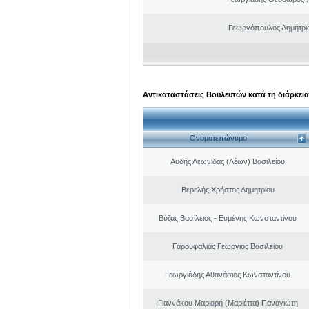
Γεωργόπουλος Δημήτρι
Αντικαταστάσεις Βουλευτών κατά τη διάρκεια
Ονοματεπώνυμο
Αυδής Λεωνίδας (Λέων) Βασιλείου
Βερελής Χρήστος Δημητρίου
Βύζας Βασίλειος - Ευμένης Κωνσταντίνου
Γαρουφαλιάς Γεώργιος Βασιλείου
Γεωργιάδης Αθανάσιος Κωνσταντίνου
Γιαννάκου Μαριορή (Μαριέττα) Παναγιώτη