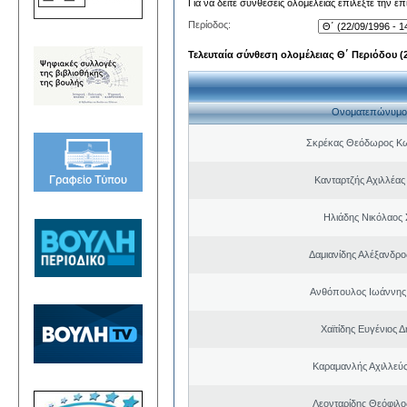
Για να δείτε συνθέσεις ολομέλειας επιλέξτε την ε
Περίοδος:
Τελευταία σύνθεση ολομέλειας Θ΄ Περιόδου (22
Ονοματεπώνυμο
Σκρέκας Θεόδωρος Κω
Κανταρτζής Αχιλλέας
Ηλιάδης Νικόλαος 
Δαμιανίδης Αλέξανδρο
Ανθόπουλος Ιωάννης
Χαϊτίδης Ευγένιος Δ
Καραμανλής Αχιλλεύς
Λεονταρίδης Θεόφιλο