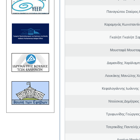
Παναγιώτου Σταύρος 
Καραμηνάς Κωνσταντίν
Γκαλήπ Γκαλήπ Σα
Μουσταφά Μουσταφ
Δαμιανίδης Χαράλαμ
Λουκάκης Μανώλης Χ
Κεφαλογιάννης Ιωάννης
Ντούσκας Δημήτριος
Τρυφωνίδης Γεώργιος
Τσερτικίδης Παντελής
Αρσένη Μαρία 