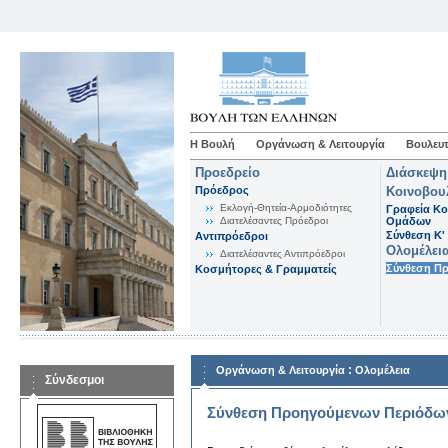
Η Βουλή
Οργάνωση & Λειτουργία
Βουλευτ
Προεδρείο
Διάσκεψη
Πρόεδρος
Κοινοβου
Εκλογή-Θητεία-Αρμοδιότητες
Γραφεία Κο
Διατελέσαντες Πρόεδροι
Ομάδων
Σύνθεση K'
Αντιπρόεδροι
Ολομέλει
Διατελέσαντες Αντιπρόεδροι
Σύνθεση Π
Κοσμήτορες & Γραμματείς
:
Οργάνωση & Λειτουργία
Ολομέλεια
Σύνδεσμοι
Σύνθεση Προηγούμενων Περιόδω