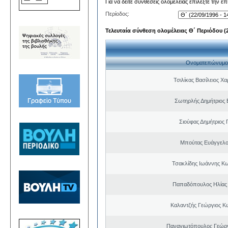
Για να δείτε συνθέσεις ολομέλειας επιλέξτε την ε
Περίοδος:
Τελευταία σύνθεση ολομέλειας Θ΄ Περιόδου (22
Ονοματεπώνυμο
Τσιλίκας Βασίλειος Χ
Σωτηρλής Δημήτριος
Σιούφας Δημήτριος 
Μπούτας Ευάγγελ
Τσακλίδης Ιωάννης Κ
Παπαδόπουλος Ηλίας
Καλαντζής Γεώργιος Κ
Παναγιωτόπουλος Γεώργ