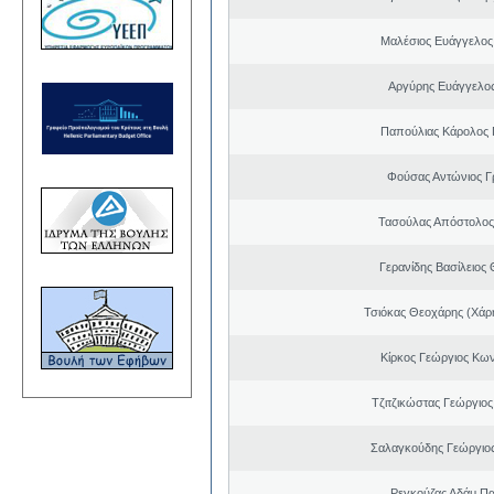
Μαλέσιος Ευάγγελος
Αργύρης Ευάγγελο
Παπούλιας Κάρολος 
Φούσας Αντώνιος Γ
Τασούλας Απόστολος
Γερανίδης Βασίλειος
Τσιόκας Θεοχάρης (Χάρη
Κίρκος Γεώργιος Κων
Τζιτζικώστας Γεώργιο
Σαλαγκούδης Γεώργιος
Ρεγκούζας Αδάμ Π