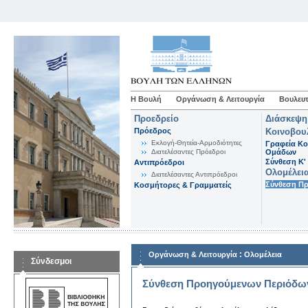
Η Βουλή
Οργάνωση & Λειτουργία
Βουλευτ
Προεδρείο
Διάσκεψη
Πρόεδρος
Κοινοβου
Εκλογή-Θητεία-Αρμοδιότητες
Γραφεία Κο
Διατελέσαντες Πρόεδροι
Ομάδων
Σύνθεση K'
Αντιπρόεδροι
Ολομέλει
Διατελέσαντες Αντιπρόεδροι
Σύνθεση Π
Κοσμήτορες & Γραμματείς
:
Οργάνωση & Λειτουργία
Ολομέλεια
Σύνδεσμοι
Σύνθεση Προηγούμενων Περιόδω