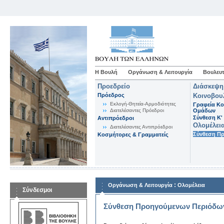
Η Βουλή
Οργάνωση & Λειτουργία
Βουλευτ
Προεδρείο
Διάσκεψη
Πρόεδρος
Κοινοβου
Εκλογή-Θητεία-Αρμοδιότητες
Γραφεία Κο
Διατελέσαντες Πρόεδροι
Ομάδων
Σύνθεση K'
Αντιπρόεδροι
Ολομέλει
Διατελέσαντες Αντιπρόεδροι
Σύνθεση Π
Κοσμήτορες & Γραμματείς
:
Οργάνωση & Λειτουργία
Ολομέλεια
Σύνδεσμοι
Σύνθεση Προηγούμενων Περιόδω