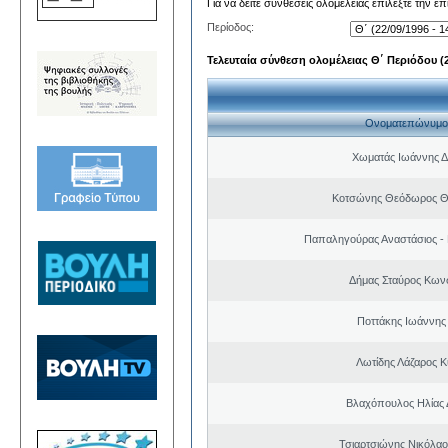
Για να δείτε συνθέσεις ολομέλειας επιλέξτε την ε
Περίοδος:
Τελευταία σύνθεση ολομέλειας Θ΄ Περιόδου (22
Ονοματεπώνυμο
Χωματάς Ιωάννης Δ
Κοτσώνης Θεόδωρος 
Παπαληγούρας Αναστάσιος -
Δήμας Σταύρος Kων
Ποττάκης Ιωάννης
Λωτίδης Λάζαρος Κ
Βλαχόπουλος Ηλίας 
Τσιαρτσιώνης Νικόλαο