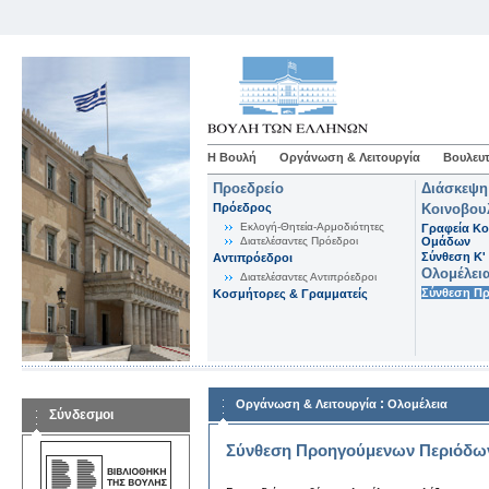
Η Βουλή
Οργάνωση & Λειτουργία
Βουλευτ
Προεδρείο
Διάσκεψη
Πρόεδρος
Κοινοβου
Εκλογή-Θητεία-Αρμοδιότητες
Γραφεία Κο
Διατελέσαντες Πρόεδροι
Ομάδων
Σύνθεση K'
Αντιπρόεδροι
Ολομέλει
Διατελέσαντες Αντιπρόεδροι
Σύνθεση Π
Κοσμήτορες & Γραμματείς
:
Οργάνωση & Λειτουργία
Ολομέλεια
Σύνδεσμοι
Σύνθεση Προηγούμενων Περιόδω