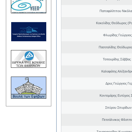
Παπαφιλίππου Νικόλα
Κοκελίδης Θεόδωρος (Ρ
Φλωρίδης Γεώργιος 
Πασσαλίδης Θεόδωρος
Τσιτουρίδης Σάββας
Καλαφάτης Αλέξανδρ
Δρυς Γεώργιος Γε
Κοντομάρης Ευτύχιος
Σπύρου Σπυρίδων
Πετσάλνικος Φίλιππ
Σημαιοφορίδης Κωνσταντ