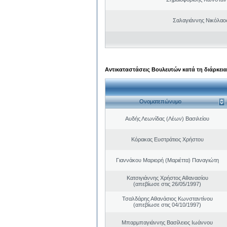
Σαλαγιάννης Νικόλαος
Αντικαταστάσεις Βουλευτών κατά τη διάρκεια
Ονοματεπώνυμο
Αυδής Λεωνίδας (Λέων) Βασιλείου
Κόρακας Ευστράτιος Χρήστου
Γιαννάκου Μαριορή (Μαριέττα) Παναγιώτη
Κατσιγιάννης Χρήστος Αθανασίου
(απεβίωσε στις 26/05/1997)
Τσαλδάρης Αθανάσιος Κωνσταντίνου
(απεβίωσε στις 04/10/1997)
Μπαρμπαγιάννης Βασίλειος Ιωάννου