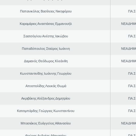
Παπανικόλας Βασίλειος Νικηφόρου
ΠΑ.Σ
Καραμάριος Αναστάσιος Εμμανουήλ
ΝΕΑ ΔΗΜ
Σαατσόγλου Ανέστης Ιακώβου
ΠΑ.Σ
Παπαδόπουλος Σταύρος Ιωάννη
ΝΕΑ ΔΗΜ
Δαμιανός Θεόδωρος Κλεάνθη
ΝΕΑ ΔΗΜ
Κωνσταντινίδης Ιωάννης Γεωργίου
ΠΑ.Σ
Αποστολίδης Λουκάς Θωμά
ΠΑ.Σ
Ακριβάκης Αλέξανδρος Δημητρίου
ΠΑ.Σ
Κατσιμπάρδης Γεώργιος Κωνσταντίνου
ΠΑ.Σ
Μπασιάκος Ευάγγελος Αθανασίου
ΝΕΑ ΔΗΜ
Φούρας Ανδρέας Αθανασίου
ΠΑ.Σ