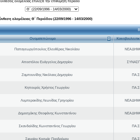
 συνθέσεις ολομέλειας επιλέξτε την επιθυμητή περίοδο
ύνθεση ολομέλειας Θ΄ Περιόδου (22/09/1996 - 14/03/2000)
Β
Ονοματεπώνυμο
Κοινοβουλευτι
Παπαγεωργόπουλος Ελευθέριος Νικολάου
ΝΕΑ ΔΗΜ
Αποστόλου Ευάγγελος Δημητρίου
ΣΥΝΑΣ
Ζαμπουνίδης Νικόλαος Δημητρίου
ΠΑ.Σ
Κηπουρός Χρήστος Γεωργίου
ΠΑ.Σ
Λυμπερακίδης Λεωνίδας Γρηγορίου
ΝΕΑ ΔΗΜ
Δημοσχάκης Θεοφάνης Κωνσταντίνου
ΝΕΑ ΔΗΜ
Σκανδαλίδης Κωνσταντίνος Γεωργίου
ΠΑ.Σ
Σφυρίου Κοσμάς Προδρόμου
ΠΑ.Σ