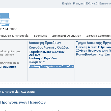
English
|
Français
|
Ελληνικά
|
Επικοινω
γάνωση & Λειτουργία
Βουλευτές
Διοικητική Οργάνωση
Διεθνείς Δραστηρι
Διάσκεψη Προέδρων
Τμήμα Διακοπής Εργ
Κοινοβουλευτικές Ομάδες
Σύνθεση Α Β και Γ Τμημά
Σύνθεση Προηγούμενων Π
τεία-Αρμοδιότητες
Γραφεία Κοινοβουλευτικών
Κοινοβουλευτικές Επι
τες Πρόεδροι
Ομάδων
Σύνθεση K' Περιόδου
Ολομέλεια
τες Αντιπρόεδροι
Σύνθεση Προηγούμενων Περιόδων
 Γραμματείς
:
 & Λειτουργία
Ολομέλεια
 Προηγούμενων Περιόδων