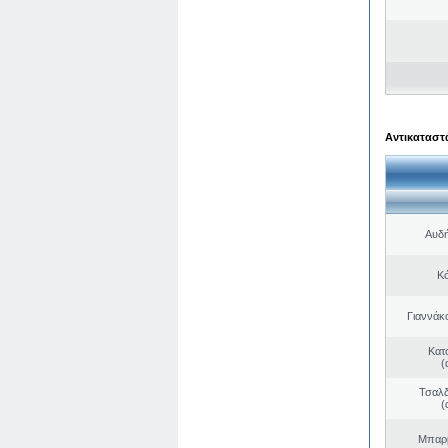
Αντικαταστά
Αυδή
Κό
Γιαννάκ
Κατ
(
Τσαλδ
(
Μπαρμ