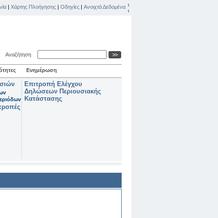
νία
|
Χάρτης Πλοήγησης
|
Οδηγίες
|
Ανοιχτά Δεδομένα
Αναζήτηση
ότητες
Ενημέρωση
ασιών
Επιτροπή Ελέγχου
Δηλώσεων Περιουσιακής
των
Κατάστασης
εριόδων
τροπές