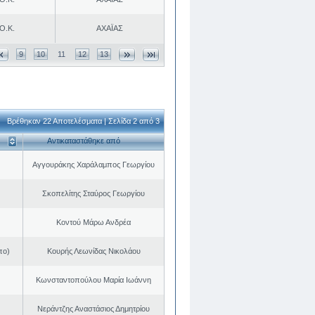
Ο.Κ.
ΑΧΑΪΑΣ
9
10
11
12
13
Βρέθηκαν 22 Αποτελέσματα | Σελίδα 2 από 3
Αντικαταστάθηκε από
Αγγουράκης Χαράλαμπος Γεωργίου
Σκοπελίτης Σταύρος Γεωργίου
Κοντού Μάρω Ανδρέα
πο)
Κουρής Λεωνίδας Νικολάου
Κωνσταντοπούλου Μαρία Ιωάννη
Νεράντζης Αναστάσιος Δημητρίου