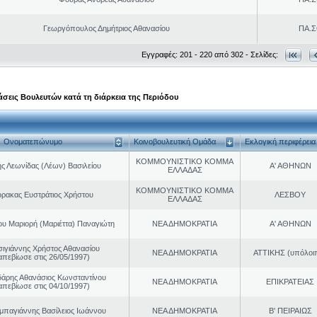
Γεωργόπουλος Δημήτριος Αθανασίου
ΠΑ.Σ
Εγγραφές: 201 - 220 από 302 - Σελίδες:
σεις Βουλευτών κατά τη διάρκεια της Περιόδου
Ονοματεπώνυμο
Κοινοβουλευτική Ομάδα
Εκλογική περιφέρεια
ΚΟΜΜΟΥΝΙΣΤΙΚΟ ΚΟΜΜΑ
ς Λεωνίδας (Λέων) Βασιλείου
Α' ΑΘΗΝΩΝ
ΕΛΛΑΔΑΣ
ΚΟΜΜΟΥΝΙΣΤΙΚΟ ΚΟΜΜΑ
ρακας Ευστράτιος Χρήστου
ΛΕΣΒΟΥ
ΕΛΛΑΔΑΣ
ου Μαριορή (Μαριέττα) Παναγιώτη
ΝΕΑ ΔΗΜΟΚΡΑΤΙΑ
Α' ΑΘΗΝΩΝ
σιγιάννης Χρήστος Αθανασίου
ΝΕΑ ΔΗΜΟΚΡΑΤΙΑ
ΑΤΤΙΚΗΣ (υπόλοι
απεβίωσε στις 26/05/1997)
άρης Αθανάσιος Κωνσταντίνου
ΝΕΑ ΔΗΜΟΚΡΑΤΙΑ
ΕΠΙΚΡΑΤΕΙΑΣ
απεβίωσε στις 04/10/1997)
παγιάννης Βασίλειος Ιωάννου
ΝΕΑ ΔΗΜΟΚΡΑΤΙΑ
Β' ΠΕΙΡΑΙΩΣ