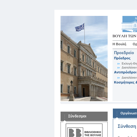
Η Βουλή
Ορ
Προεδρείο
Πρόεδρος
Εκλογή-Θη
Διατελέσαν
Αντιπρόεδροι
Διατελέσαν
Κοσμήτορες &
Οργάνωση
Σύνδεσμοι
Σύνθεση