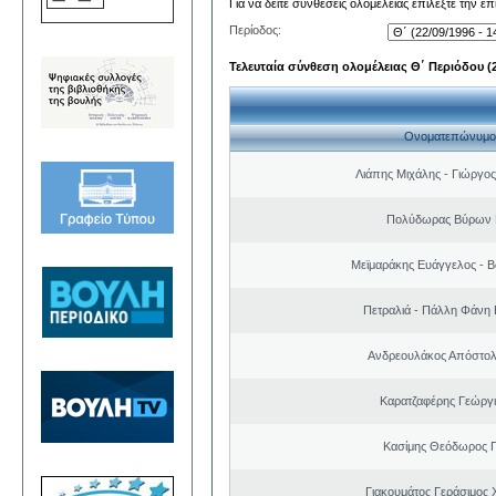
Για να δείτε συνθέσεις ολομέλειας επιλέξτε την ε
Περίοδος:
Τελευταία σύνθεση ολομέλειας Θ΄ Περιόδου (22
Ονοματεπώνυμο
Λιάπης Μιχάλης - Γιώργο
Πολύδωρας Βύρων 
Μεϊμαράκης Ευάγγελος - Β
Πετραλιά - Πάλλη Φάνη
Ανδρεουλάκος Απόστολ
Καρατζαφέρης Γεώργ
Κασίμης Θεόδωρος 
Γιακουμάτος Γεράσιμος