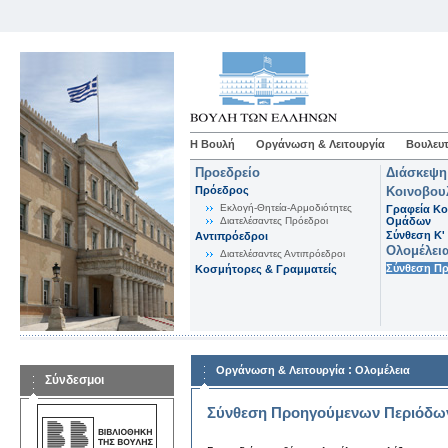
Η Βουλή
Οργάνωση & Λειτουργία
Βουλευτ
Προεδρείο
Διάσκεψη
Πρόεδρος
Κοινοβου
Εκλογή-Θητεία-Αρμοδιότητες
Γραφεία Κο
Διατελέσαντες Πρόεδροι
Ομάδων
Σύνθεση K'
Αντιπρόεδροι
Ολομέλει
Διατελέσαντες Αντιπρόεδροι
Σύνθεση Π
Κοσμήτορες & Γραμματείς
:
Οργάνωση & Λειτουργία
Ολομέλεια
Σύνδεσμοι
Σύνθεση Προηγούμενων Περιόδω