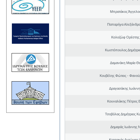
Μπρατάκος Άγγελο
Παπαρήγα Αλεξάνδρα
Κολοζώφ Ορέστης
Κωστόπουλος Δημήτριο
Δαμανάκη Μαρία Θ
Κουβέλης Φώτιος - Φανού
Δραγασάκης Ιωάννη
Κουναλάκης Πέτρος 
Τσοβόλας Δημήτριος Κ
Δημαράς Ιωάννης 
Κοτσακάς Αντώνιος 