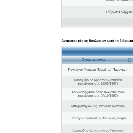
Σούρλας Γεώργιος
Αντικαταστάσεις Βουλευτών κατά τη διάρκεια
Ονοματεπώνυμο
Γιαννάκου Μαριορή (Μαριέττα) Παναγιώτη
Κατσιγιάννης Χρήστος Αθανασίου
(απεβίωσε στις 26/05/1997)
Τσαλδάρης Αθανάσιος Κωνσταντίνου
(απεβίωσε στις 04/10/1997)
Μπαρμπαγιάννης Βασίλειος Ιωάννου
Παπαγεωργόπουλος Βασίλειος Νικήτα
Ευμοιρίδης Κωνσταντίνος Γεωργίου