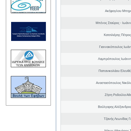
Ακήφογλου Μπηρό
Μπένος Σταύρος - Ιωάν
Κατσιλιέρης Πέτρο
Γιαννακόπουλος Ιωάν
Λαμπρόπουλος Ιωάννη
Παπανικολάου Ελευθέ
Αναστασόπουλος Νικόλα
Ζήση Ροδούλα Αθ
Βούλγαρης Αλέξανδρο
Τζανής Λεωνίδας Γ
Νάκος Αθανάσιος 