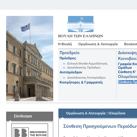
Η Βουλή
Οργάνωση & Λειτουργία
Βουλευτ
Προεδρείο
Διάσκεψη
Πρόεδρος
Κοινοβου
Εκλογή-Θητεία-Αρμοδιότητες
Γραφεία Κο
Διατελέσαντες Πρόεδροι
Ομάδων
Σύνθεση K'
Αντιπρόεδροι
Ολομέλει
Διατελέσαντες Αντιπρόεδροι
Σύνθεση Π
Κοσμήτορες & Γραμματείς
:
Οργάνωση & Λειτουργία
Ολομέλεια
Σύνδεσμοι
Σύνθεση Προηγούμενων Περιόδω