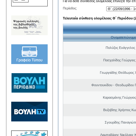
Για να δείτε συνθέσεις ολομέλειας επιλέξτε την ε
Περίοδος:
Τελευταία σύνθεση ολομέλειας Θ΄ Περιόδου (22
Ονοματεπώνυμο
Πολύζος Ευάγγελος
Πασχαλίδης Γεώργιος
Γεωργιάδης Θεόδωρος 
Φουντουκίδου - Θεοδωρίδου 
Καρασμάνης Γεώργιος
Βυζοβίτης Χρήστος Κω
Σγουρίδης Παναγιώτ
Λαμπαδάρης Νικόλαος 