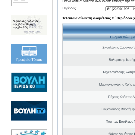
Για να δείτε συνθέσεις ολομέλειας επιλέξτε την ε
Περίοδος:
Τελευταία σύνθεση ολομέλειας Θ΄ Περιόδου (22
Ονοματεπώνυμο
Σκουλάκης Εμμανουή
Βαλυράκης Ιωσήφ
Μιχελογιάννης Ιωσήφ
Μαρκογιαννάκης Χρήστ
Πάχτας Χρήστος Α
Γιοβανούδας Βαρσάμη
Πάππας Βασίλειος 
Θάνος Δημήτριος 