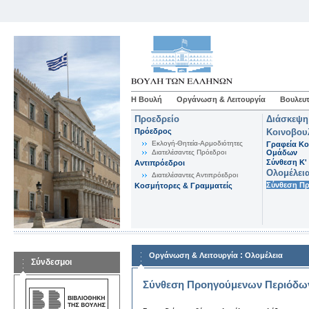
Η Βουλή
Οργάνωση & Λειτουργία
Βουλευτ
Προεδρείο
Διάσκεψη
Πρόεδρος
Κοινοβου
Εκλογή-Θητεία-Αρμοδιότητες
Γραφεία Κο
Διατελέσαντες Πρόεδροι
Ομάδων
Σύνθεση K'
Αντιπρόεδροι
Ολομέλει
Διατελέσαντες Αντιπρόεδροι
Σύνθεση Π
Κοσμήτορες & Γραμματείς
:
Οργάνωση & Λειτουργία
Ολομέλεια
Σύνδεσμοι
Σύνθεση Προηγούμενων Περιόδω