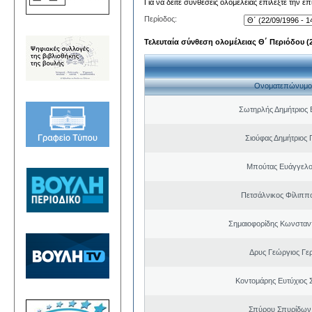
Για να δείτε συνθέσεις ολομέλειας επιλέξτε την ε
Περίοδος:
Τελευταία σύνθεση ολομέλειας Θ΄ Περιόδου (22
Ονοματεπώνυμο
Σωτηρλής Δημήτριος
Σιούφας Δημήτριος 
Μπούτας Ευάγγελ
Πετσάλνικος Φίλιππ
Σημαιοφορίδης Κωνσταντ
Δρυς Γεώργιος Γε
Κοντομάρης Ευτύχιος
Σπύρου Σπυρίδων