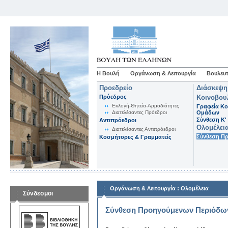
Η Βουλή
Οργάνωση & Λειτουργία
Βουλευτ
Προεδρείο
Διάσκεψη
Πρόεδρος
Κοινοβου
Εκλογή-Θητεία-Αρμοδιότητες
Γραφεία Κο
Διατελέσαντες Πρόεδροι
Ομάδων
Σύνθεση K'
Αντιπρόεδροι
Ολομέλει
Διατελέσαντες Αντιπρόεδροι
Σύνθεση Π
Κοσμήτορες & Γραμματείς
:
Οργάνωση & Λειτουργία
Ολομέλεια
Σύνδεσμοι
Σύνθεση Προηγούμενων Περιόδω