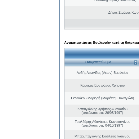
Δήμας Σταύρος Kων
Αντικαταστάσεις Βουλευτών κατά τη διάρκεια
Ονοματεπώνυμο
Αυδής Λεωνίδας (Λέων) Βασιλείου
Κόρακας Ευστράτιος Χρήστου
Γιαννάκου Μαριορή (Μαριέττα) Παναγιώτη
Κατσιγιάννης Χρήστος Αθανασίου
(απεβίωσε στις 26/05/1997)
Τσαλδάρης Αθανάσιος Κωνσταντίνου
(απεβίωσε στις 04/10/1997)
Μπαρμπαγιάννης Βασίλειος Ιωάννου