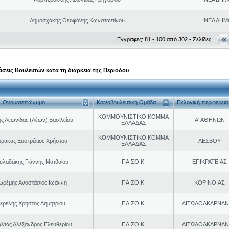
Δημοσχάκης Θεοφάνης Κωνσταντίνου
ΝΕΑ ΔΗΜ
Εγγραφές: 81 - 100 από 302 - Σελίδες:
σεις Βουλευτών κατά τη διάρκεια της Περιόδου
Ονοματεπώνυμο
Κοινοβουλευτική Ομάδα
Εκλογική περιφέρεια
ΚΟΜΜΟΥΝΙΣΤΙΚΟ ΚΟΜΜΑ
ς Λεωνίδας (Λέων) Βασιλείου
Α' ΑΘΗΝΩΝ
ΕΛΛΑΔΑΣ
ΚΟΜΜΟΥΝΙΣΤΙΚΟ ΚΟΜΜΑ
ρακας Ευστράτιος Χρήστου
ΛΕΣΒΟΥ
ΕΛΛΑΔΑΣ
υλαδάκης Γιάννης Ματθαίου
ΠΑ.ΣΟ.Κ.
ΕΠΙΚΡΑΤΕΙΑΣ
ωρέμης Αναστάσιος Ιωάννη
ΠΑ.ΣΟ.Κ.
ΚΟΡΙΝΘΙΑΣ
ερελής Χρήστος Δημητρίου
ΠΑ.ΣΟ.Κ.
ΑΙΤΩΛΟΑΚΑΡΝΑΝ
λτάς Αλέξανδρος Ελευθερίου
ΠΑ.ΣΟ.Κ.
ΑΙΤΩΛΟΑΚΑΡΝΑΝ