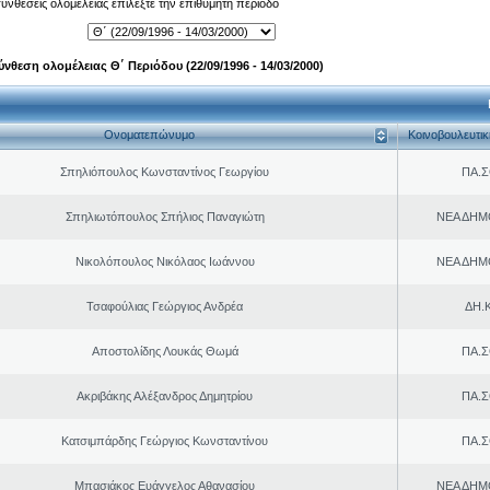
 συνθέσεις ολομέλειας επιλέξτε την επιθυμητή περίοδο
ύνθεση ολομέλειας Θ΄ Περιόδου (22/09/1996 - 14/03/2000)
Ονοματεπώνυμο
Κοινοβουλευτι
Σπηλιόπουλος Κωνσταντίνος Γεωργίου
ΠΑ.Σ
Σπηλιωτόπουλος Σπήλιος Παναγιώτη
ΝΕΑ ΔΗΜ
Νικολόπουλος Νικόλαος Ιωάννου
ΝΕΑ ΔΗΜ
Τσαφούλιας Γεώργιος Ανδρέα
ΔΗ.Κ
Αποστολίδης Λουκάς Θωμά
ΠΑ.Σ
Ακριβάκης Αλέξανδρος Δημητρίου
ΠΑ.Σ
Κατσιμπάρδης Γεώργιος Κωνσταντίνου
ΠΑ.Σ
Μπασιάκος Ευάγγελος Αθανασίου
ΝΕΑ ΔΗΜ