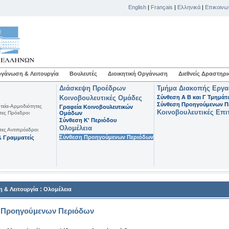
English
|
Français
|
Ελληνικά
|
Επικοινω
γάνωση & Λειτουργία
Βουλευτές
Διοικητική Οργάνωση
Διεθνείς Δραστηρι
Διάσκεψη Προέδρων
Τμήμα Διακοπής Εργ
Κοινοβουλευτικές Ομάδες
Σύνθεση Α Β και Γ Τμημά
Σύνθεση Προηγούμενων Π
τεία-Αρμοδιότητες
Γραφεία Κοινοβουλευτικών
Κοινοβουλευτικές Επι
τες Πρόεδροι
Ομάδων
Σύνθεση K' Περιόδου
Ολομέλεια
τες Αντιπρόεδροι
Σύνθεση Προηγούμενων Περιόδων
 Γραμματείς
:
 & Λειτουργία
Ολομέλεια
 Προηγούμενων Περιόδων