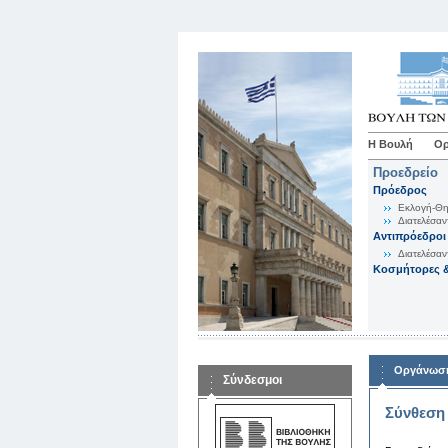
Η Βουλή
Ορ
Προεδρείο
Πρόεδρος
Εκλογή-Θη
Διατελέσαν
Αντιπρόεδροι
Διατελέσαν
Κοσμήτορες &
Οργάνωση
Σύνδεσμοι
Σύνθεση