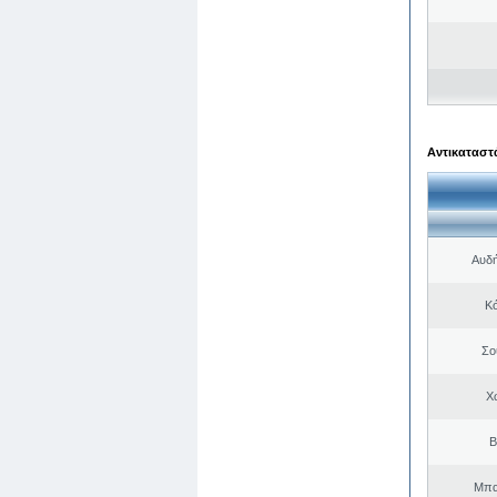
Αντικαταστά
Αυδή
Κό
Σο
Χ
Β
Μπα