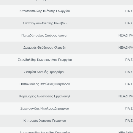
Κωνσταντινίδης Ιωάννης Γεωργίου
ΠΑ.Σ
Σαατσόγλου Ανέστης Ιακώβου
ΠΑ.Σ
Παπαδόπουλος Σταύρος Ιωάννη
ΝΕΑ ΔΗΜ
Δαμιανός Θεόδωρος Κλεάνθη
ΝΕΑ ΔΗΜ
Σκανδαλίδης Κωνσταντίνος Γεωργίου
ΠΑ.Σ
Σφυρίου Κοσμάς Προδρόμου
ΠΑ.Σ
Παπανικόλας Βασίλειος Νικηφόρου
ΠΑ.Σ
Καραμάριος Αναστάσιος Εμμανουήλ
ΝΕΑ ΔΗΜ
Ζαμπουνίδης Νικόλαος Δημητρίου
ΠΑ.Σ
Κηπουρός Χρήστος Γεωργίου
ΠΑ.Σ
Λυμπερακίδης Λεωνίδας Γρηγορίου
ΝΕΑ ΔΗΜ