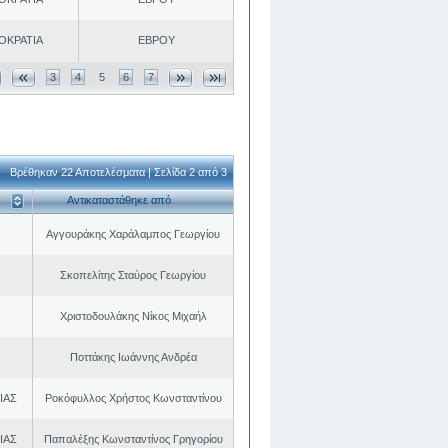
ΟΚΡΑΤΙΑ
ΕΒΡΟΥ
3
4
5
6
7
Βρέθηκαν 22 Αποτελέσματα | Σελίδα 2 από 3
Αντικαταστάθηκε από
Αγγουράκης Χαράλαμπος Γεωργίου
Σκοπελίτης Σταύρος Γεωργίου
Χριστοδουλάκης Νίκος Μιχαήλ
Ποττάκης Ιωάννης Ανδρέα
ΙΑΣ
Ροκόφυλλος Χρήστος Κωνσταντίνου
ΙΑΣ
Παπαλέξης Κωνσταντίνος Γρηγορίου