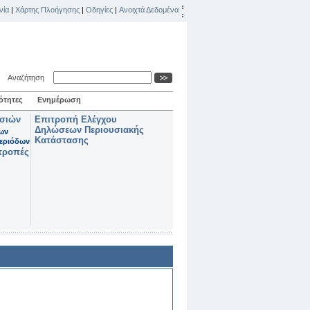
νία
|
Χάρτης Πλοήγησης
|
Οδηγίες
|
Ανοιχτά Δεδομένα
Αναζήτηση
ότητες
Ενημέρωση
ασιών
Επιτροπή Ελέγχου
Δηλώσεων Περιουσιακής
των
Κατάστασης
εριόδων
τροπές