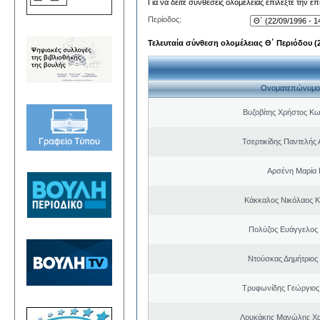
Για να δείτε συνθέσεις ολομέλειας επιλέξτε την ε
Περίοδος:
Τελευταία σύνθεση ολομέλειας Θ΄ Περιόδου (22
Ονοματεπώνυμο
Βυζοβίτης Χρήστος Κω
Τσερτικίδης Παντελής
Αρσένη Μαρία 
Κάκκαλος Νικόλαος 
Πολύζος Ευάγγελος
Ντούσκας Δημήτριος
Τρυφωνίδης Γεώργιος
Λουκάκης Μανώλης Χ