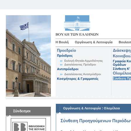
Η Βουλή
Οργάνωση & Λειτουργία
Βουλευτ
Προεδρείο
Διάσκεψη
Πρόεδρος
Κοινοβου
Εκλογή-Θητεία-Αρμοδιότητες
Γραφεία Κο
Διατελέσαντες Πρόεδροι
Ομάδων
Σύνθεση K'
Αντιπρόεδροι
Ολομέλει
Διατελέσαντες Αντιπρόεδροι
Σύνθεση Π
Κοσμήτορες & Γραμματείς
:
Οργάνωση & Λειτουργία
Ολομέλεια
Σύνδεσμοι
Σύνθεση Προηγούμενων Περιόδω