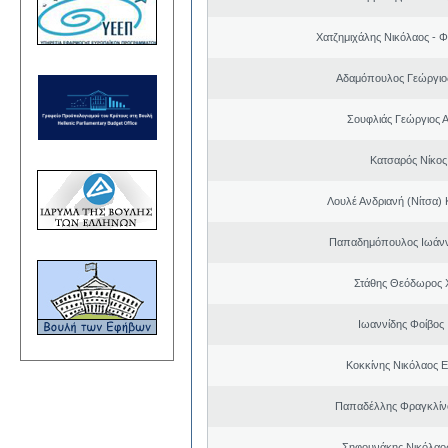
Χατζημιχάλης Νικόλαος - Φ
Αδαμόπουλος Γεώργιο
Σουφλιάς Γεώργιος 
Κατσαρός Νίκος
Λουλέ Ανδριανή (Νίτσα)
Παπαδημόπουλος Ιωάνν
Στάθης Θεόδωρος 
Ιωαννίδης Φοίβος
Κοκκίνης Νικόλαος 
Παπαδέλλης Φραγκλίν
Σηφουνάκης Νικόλαο