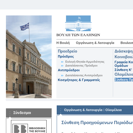
Η Βουλή
Οργάνωση & Λειτουργία
Βουλευτ
Προεδρείο
Διάσκεψη
Πρόεδρος
Κοινοβου
Εκλογή-Θητεία-Αρμοδιότητες
Γραφεία Κο
Διατελέσαντες Πρόεδροι
Ομάδων
Σύνθεση K'
Αντιπρόεδροι
Ολομέλει
Διατελέσαντες Αντιπρόεδροι
Σύνθεση Π
Κοσμήτορες & Γραμματείς
:
Οργάνωση & Λειτουργία
Ολομέλεια
Σύνδεσμοι
Σύνθεση Προηγούμενων Περιόδω