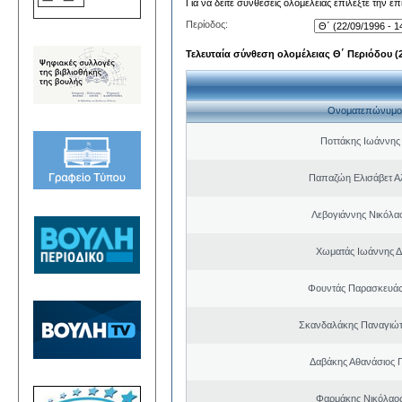
Για να δείτε συνθέσεις ολομέλειας επιλέξτε την ε
Περίοδος:
Τελευταία σύνθεση ολομέλειας Θ΄ Περιόδου (22
Ονοματεπώνυμο
Ποττάκης Ιωάννης
Παπαζώη Ελισάβετ Α
Λεβογιάννης Νικόλα
Χωματάς Ιωάννης Δ
Φουντάς Παρασκευάς
Σκανδαλάκης Παναγιώτ
Δαβάκης Αθανάσιος 
Φαρμάκης Νικόλαο