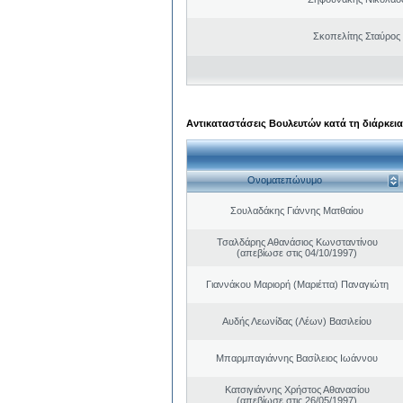
Σκοπελίτης Σταύρος
Αντικαταστάσεις Βουλευτών κατά τη διάρκεια
Ονοματεπώνυμο
Σουλαδάκης Γιάννης Ματθαίου
Τσαλδάρης Αθανάσιος Κωνσταντίνου
(απεβίωσε στις 04/10/1997)
Γιαννάκου Μαριορή (Μαριέττα) Παναγιώτη
Αυδής Λεωνίδας (Λέων) Βασιλείου
Μπαρμπαγιάννης Βασίλειος Ιωάννου
Κατσιγιάννης Χρήστος Αθανασίου
(απεβίωσε στις 26/05/1997)