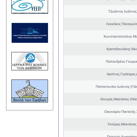
Τζωάννος Ιωάννης
Λουκάκος Παναγιώτ
Κωνσταντοπούλου Μα
Χριστοδουλάκης Νίκ
Παπανδρέου Γεώργι
Αρσένης Γεράσιμος 
Παπαντωνίου Ιωάννης (Γιά
Αλευράς Αθανάσιος (Νάσ
Οικονόμου Παντελής
Τσούρας Αθανάσιος
Πεπονής Αναστάσιο