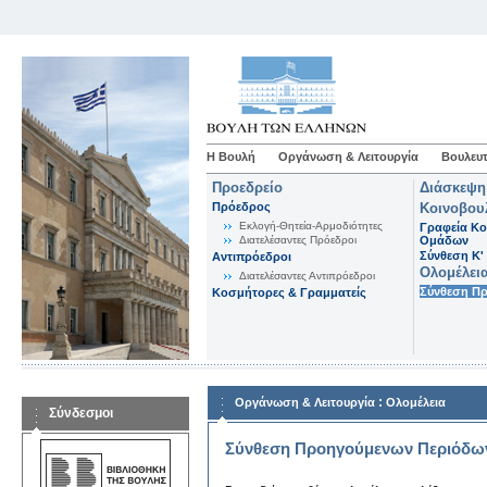
Η Βουλή
Οργάνωση & Λειτουργία
Βουλευτ
Προεδρείο
Διάσκεψη
Πρόεδρος
Κοινοβου
Εκλογή-Θητεία-Αρμοδιότητες
Γραφεία Κο
Διατελέσαντες Πρόεδροι
Ομάδων
Σύνθεση K'
Αντιπρόεδροι
Ολομέλει
Διατελέσαντες Αντιπρόεδροι
Σύνθεση Π
Κοσμήτορες & Γραμματείς
:
Οργάνωση & Λειτουργία
Ολομέλεια
Σύνδεσμοι
Σύνθεση Προηγούμενων Περιόδω