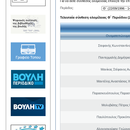
Για να δείτε συνθέσεις ολομέλειας επιλέξτε την ε
Περίοδος:
Τελευταία σύνθεση ολομέλειας Θ΄ Περιόδου (22
Ονοματεπώνυμο
Στεφανής Κωνσταντίνο
Παντερμαλής Δημήτριο
Μανίκας Στέφανος Α
Μαντέλης Αναστάσιος 
Παρασκευόπουλος Παρασκ
Μολυβιάτης Πέτρος 
Παυλόπουλος Προκόπιο
Αλογοσκούφης Γεώργι