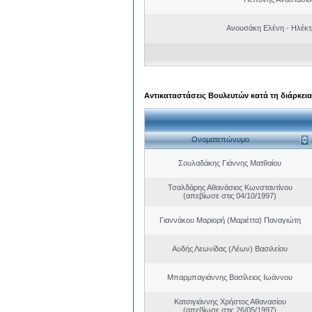
Ανουσάκη Ελένη - Ηλέκ
Αντικαταστάσεις Βουλευτών κατά τη διάρκεια
Ονοματεπώνυμο
Σουλαδάκης Γιάννης Ματθαίου
Τσαλδάρης Αθανάσιος Κωνσταντίνου
(απεβίωσε στις 04/10/1997)
Γιαννάκου Μαριορή (Μαριέττα) Παναγιώτη
Αυδής Λεωνίδας (Λέων) Βασιλείου
Μπαρμπαγιάννης Βασίλειος Ιωάννου
Κατσιγιάννης Χρήστος Αθανασίου
(απεβίωσε στις 26/05/1997)