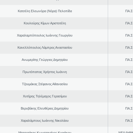
Κατσέλη Ελεωνόρα (Νόρα) Πελοπίδα
ΠΑ.Σ
Κουλούρης Κίμων Αριστοτέλη
ΠΑ.Σ
Χαραλαμπόπουλος Ιωάννης Γεωργίου
ΠΑ.Σ
Κανελλόπουλος Λάμπρος Αναστασίου
ΠΑ.Σ
Ανωμερίτης Γεώργιος Δημητρίου
ΠΑ.Σ
Πρωτόπαπας Χρήστος Ιωάννη
ΠΑ.Σ
Τζουμάκας Στέφανος Αθανασίου
ΠΑ.Σ
Χυτήρης Τηλέμαχος Γερασίμου
ΠΑ.Σ
Βερυβάκης Ελευθέριος Δημητρίου
ΠΑ.Σ
Χαραλάμπους Ιωάννης Νικολάου
ΠΑ.Σ
Μητσοτάκης Κωνσταντίνος Κυριάκου
ΝΕΑ ΔΗΜ