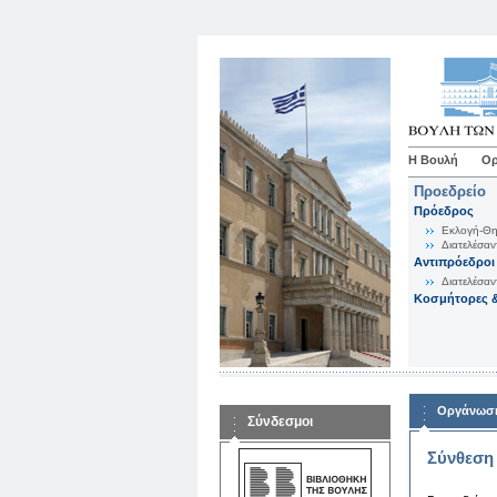
Η Βουλή
Ορ
Προεδρείο
Πρόεδρος
Εκλογή-Θη
Διατελέσαν
Αντιπρόεδροι
Διατελέσαν
Κοσμήτορες &
Οργάνωση
Σύνδεσμοι
Σύνθεση