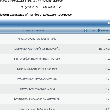
 συνθέσεις ολομέλειας επιλέξτε την επιθυμητή περίοδο
ύνθεση ολομέλειας Θ΄ Περιόδου (22/09/1996 - 14/03/2000)
Β
Ονοματεπώνυμο
Κοινοβουλευτι
Μιχελογιάννης Ιωσήφ Δημητρίου
ΠΑ.Σ
Μαρκογιαννάκης Χρήστος Εμμανουήλ
ΝΕΑ ΔΗΜ
Παπανδρέου Βασιλική (Βάσω) Ανδρέα
ΠΑ.Σ
Κακλαμάνης Απόστολος Χρήστου
ΠΑ.Σ
Γιαννόπουλος Ευάγγελος Αργυρίου
ΠΑ.Σ
Γείτονας Κωνσταντίνος Ιωάννη
ΠΑ.Σ
Κατσανέβας Θεόδωρος Κωνσταντίνου
ΠΑ.Σ
Παπαϊωάννου Μιλτιάδης Ηλία
ΠΑ.Σ