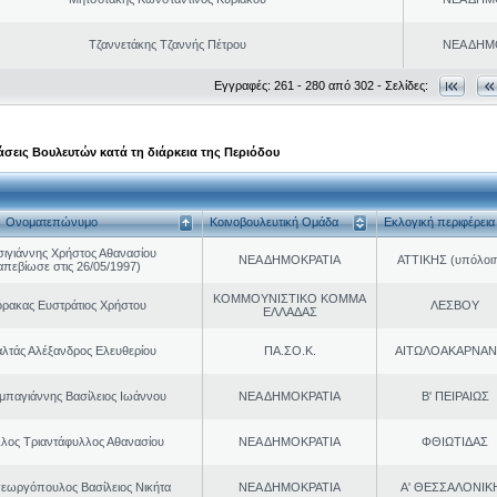
Τζαννετάκης Τζαννής Πέτρου
ΝΕΑ ΔΗΜ
Εγγραφές: 261 - 280 από 302 - Σελίδες:
σεις Βουλευτών κατά τη διάρκεια της Περιόδου
Ονοματεπώνυμο
Κοινοβουλευτική Ομάδα
Εκλογική περιφέρεια
σιγιάννης Χρήστος Αθανασίου
ΝΕΑ ΔΗΜΟΚΡΑΤΙΑ
ΑΤΤΙΚΗΣ (υπόλοι
απεβίωσε στις 26/05/1997)
ΚΟΜΜΟΥΝΙΣΤΙΚΟ ΚΟΜΜΑ
ρακας Ευστράτιος Χρήστου
ΛΕΣΒΟΥ
ΕΛΛΑΔΑΣ
λτάς Αλέξανδρος Ελευθερίου
ΠΑ.ΣΟ.Κ.
ΑΙΤΩΛΟΑΚΑΡΝΑΝ
παγιάννης Βασίλειος Ιωάννου
ΝΕΑ ΔΗΜΟΚΡΑΤΙΑ
Β' ΠΕΙΡΑΙΩΣ
λος Τριαντάφυλλος Αθανασίου
ΝΕΑ ΔΗΜΟΚΡΑΤΙΑ
ΦΘΙΩΤΙΔΑΣ
εωργόπουλος Βασίλειος Νικήτα
ΝΕΑ ΔΗΜΟΚΡΑΤΙΑ
Α' ΘΕΣΣΑΛΟΝΙΚ