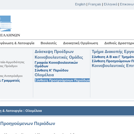
English
|
Français
|
Ελληνικά
|
Επικοινω
γάνωση & Λειτουργία
Βουλευτές
Διοικητική Οργάνωση
Διεθνείς Δραστηρι
Διάσκεψη Προέδρων
Τμήμα Διακοπής Εργ
Κοινοβουλευτικές Ομάδες
Σύνθεση Α Β και Γ Τμημά
Σύνθεση Προηγούμενων Π
τεία-Αρμοδιότητες
Γραφεία Κοινοβουλευτικών
Κοινοβουλευτικές Επι
τες Πρόεδροι
Ομάδων
Σύνθεση K' Περιόδου
Ολομέλεια
τες Αντιπρόεδροι
Σύνθεση Προηγούμενων Περιόδων
 Γραμματείς
:
 & Λειτουργία
Ολομέλεια
 Προηγούμενων Περιόδων