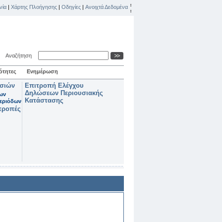
νία
|
Χάρτης Πλοήγησης
|
Οδηγίες
|
Ανοιχτά Δεδομένα
Αναζήτηση
ότητες
Ενημέρωση
ασιών
Επιτροπή Ελέγχου
Δηλώσεων Περιουσιακής
των
Κατάστασης
εριόδων
τροπές