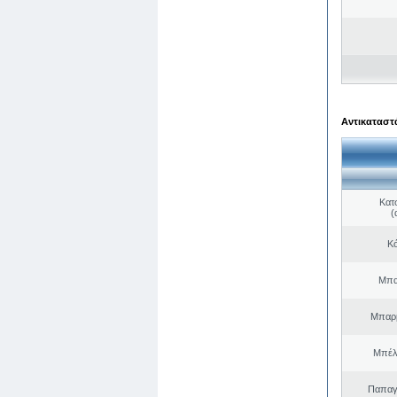
Αντικαταστά
Κατ
(
Κό
Μπα
Μπαρμ
Μπέλ
Παπαγ