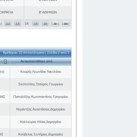
ΟΚΡΑΤΙΑ
Β' ΑΘΗΝΩΝ
12
13
14
15
16
Βρέθηκαν 22 Αποτελέσματα | Σελίδα 2 από 3
Αντικαταστάθηκε από
πο)
Κουρής Λεωνίδας Νικολάου
Σκοπελίτης Σταύρος Γεωργίου
ΙΑΣ
Παπαλέξης Κωνσταντίνος Γρηγορίου
Νεράντζης Αναστάσιος Δημητρίου
Καλλιώρας Ηλίας Δημητρίου
ΗΣ
Κούβελας Σωτήριος Δημητρίου