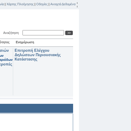
νία
|
Χάρτης Πλοήγησης
|
Οδηγίες
|
Ανοιχτά Δεδομένα
Αναζήτηση
ότητες
Ενημέρωση
ασιών
Επιτροπή Ελέγχου
Δηλώσεων Περιουσιακής
των
Κατάστασης
εριόδων
τροπές