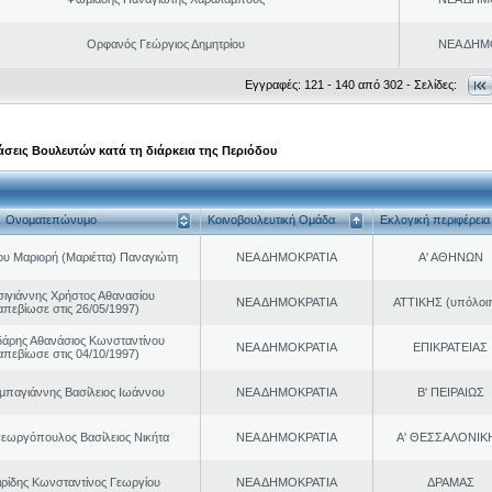
Ορφανός Γεώργιος Δημητρίου
ΝΕΑ ΔΗΜ
Εγγραφές: 121 - 140 από 302 - Σελίδες:
σεις Βουλευτών κατά τη διάρκεια της Περιόδου
Ονοματεπώνυμο
Κοινοβουλευτική Ομάδα
Εκλογική περιφέρεια
ου Μαριορή (Μαριέττα) Παναγιώτη
ΝΕΑ ΔΗΜΟΚΡΑΤΙΑ
Α' ΑΘΗΝΩΝ
σιγιάννης Χρήστος Αθανασίου
ΝΕΑ ΔΗΜΟΚΡΑΤΙΑ
ΑΤΤΙΚΗΣ (υπόλοι
απεβίωσε στις 26/05/1997)
άρης Αθανάσιος Κωνσταντίνου
ΝΕΑ ΔΗΜΟΚΡΑΤΙΑ
ΕΠΙΚΡΑΤΕΙΑΣ
απεβίωσε στις 04/10/1997)
παγιάννης Βασίλειος Ιωάννου
ΝΕΑ ΔΗΜΟΚΡΑΤΙΑ
Β' ΠΕΙΡΑΙΩΣ
εωργόπουλος Βασίλειος Νικήτα
ΝΕΑ ΔΗΜΟΚΡΑΤΙΑ
Α' ΘΕΣΣΑΛΟΝΙΚ
ιρίδης Κωνσταντίνος Γεωργίου
ΝΕΑ ΔΗΜΟΚΡΑΤΙΑ
ΔΡΑΜΑΣ