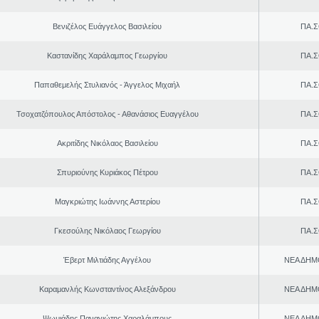
Βενιζέλος Ευάγγελος Βασιλείου
ΠΑ.Σ
Καστανίδης Χαράλαμπος Γεωργίου
ΠΑ.Σ
Παπαθεμελής Στυλιανός - Άγγελος Μιχαήλ
ΠΑ.Σ
Τσοχατζόπουλος Απόστολος - Αθανάσιος Ευαγγέλου
ΠΑ.Σ
Ακριτίδης Νικόλαος Βασιλείου
ΠΑ.Σ
Σπυριούνης Κυριάκος Πέτρου
ΠΑ.Σ
Μαγκριώτης Ιωάννης Αστερίου
ΠΑ.Σ
Γκεσούλης Νικόλαος Γεωργίου
ΠΑ.Σ
Έβερτ Μιλτιάδης Αγγέλου
ΝΕΑ ΔΗΜ
Καραμανλής Κωνσταντίνος Αλεξάνδρου
ΝΕΑ ΔΗΜ
Ψωμιάδης Παναγιώτης Χαραλάμπους
ΝΕΑ ΔΗΜ