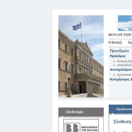
Η Βουλή
Ορ
Προεδρείο
Πρόεδρος
Εκλογή-Θη
Διατελέσαν
Αντιπρόεδροι
Διατελέσαν
Κοσμήτορες &
Οργάνωση
Σύνδεσμοι
Σύνθεση