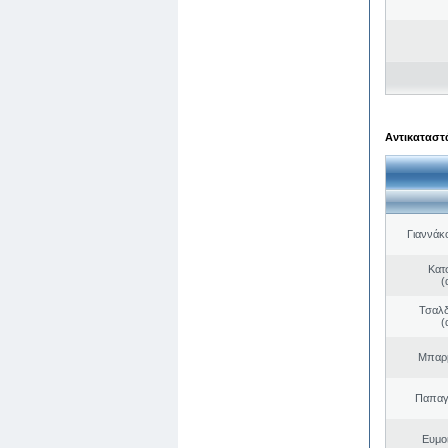
Αντικαταστά
Γιαννάκ
Κατ
(
Τσαλδ
(
Μπαρμ
Παπαγ
Ευμο