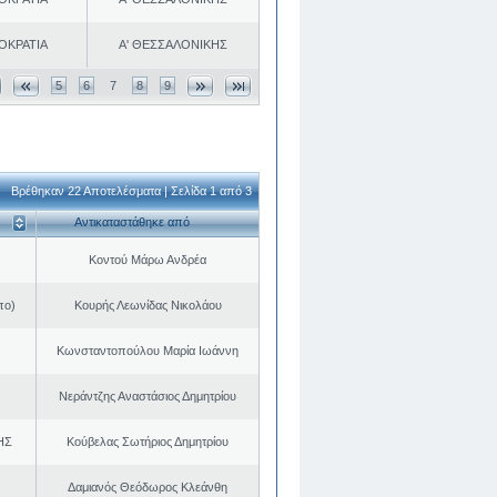
ΟΚΡΑΤΙΑ
Α' ΘΕΣΣΑΛΟΝΙΚΗΣ
5
6
7
8
9
Βρέθηκαν 22 Αποτελέσματα | Σελίδα 1 από 3
Αντικαταστάθηκε από
Κοντού Μάρω Ανδρέα
πο)
Κουρής Λεωνίδας Νικολάου
Κωνσταντοπούλου Μαρία Ιωάννη
Νεράντζης Αναστάσιος Δημητρίου
ΗΣ
Κούβελας Σωτήριος Δημητρίου
Δαμιανός Θεόδωρος Κλεάνθη