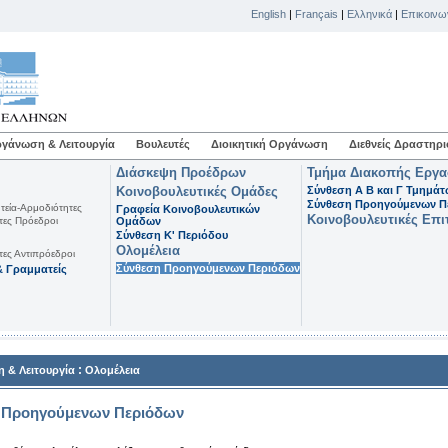
English
|
Français
|
Ελληνικά
|
Επικοινω
γάνωση & Λειτουργία
Βουλευτές
Διοικητική Οργάνωση
Διεθνείς Δραστηρι
Διάσκεψη Προέδρων
Τμήμα Διακοπής Εργ
Κοινοβουλευτικές Ομάδες
Σύνθεση Α Β και Γ Τμημά
Σύνθεση Προηγούμενων Π
τεία-Αρμοδιότητες
Γραφεία Κοινοβουλευτικών
Κοινοβουλευτικές Επι
τες Πρόεδροι
Ομάδων
Σύνθεση K' Περιόδου
Ολομέλεια
τες Αντιπρόεδροι
Σύνθεση Προηγούμενων Περιόδων
 Γραμματείς
:
 & Λειτουργία
Ολομέλεια
 Προηγούμενων Περιόδων