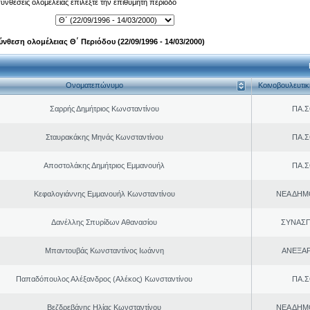
 συνθέσεις ολομέλειας επιλέξτε την επιθυμητή περίοδο
ύνθεση ολομέλειας Θ΄ Περιόδου (22/09/1996 - 14/03/2000)
Ονοματεπώνυμο
Κοινοβουλευτι
Σαρρής Δημήτριος Κωνσταντίνου
ΠΑ.Σ
Σταυρακάκης Μηνάς Κωνσταντίνου
ΠΑ.Σ
Αποστολάκης Δημήτριος Εμμανουήλ
ΠΑ.Σ
Κεφαλογιάννης Εμμανουήλ Κωνσταντίνου
ΝΕΑ ΔΗΜ
Δανέλλης Σπυρίδων Αθανασίου
ΣΥΝΑΣ
Μπαντουβάς Κωνσταντίνος Ιωάννη
ΑΝΕΞΑ
Παπαδόπουλος Αλέξανδρος (Αλέκος) Κωνσταντίνου
ΠΑ.Σ
Βεζδρεβάνης Ηλίας Κωνσταντίνου
ΝΕΑ ΔΗΜ