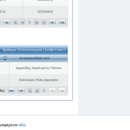
Ο.Κ.
ΚΟΖΑΝΗΣ
3
4
5
6
7
Βρέθηκαν 22 Αποτελέσματα | Σελίδα 3 από 3
Αντικαταστάθηκε από
Δαμιανίδης Χαράλαμπος Παύλου
Καλλιώρας Ηλίας Δημητρίου
δες:
1
2
3
αναφέρεται
εδώ