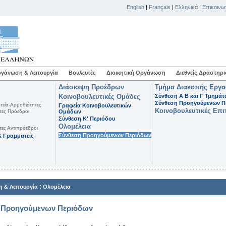
English
|
Français
|
Ελληνικά
|
Επικοινω
γάνωση & Λειτουργία
Βουλευτές
Διοικητική Οργάνωση
Διεθνείς Δραστηρι
Διάσκεψη Προέδρων
Τμήμα Διακοπής Εργ
Κοινοβουλευτικές Ομάδες
Σύνθεση Α Β και Γ Τμημά
Σύνθεση Προηγούμενων Π
τεία-Αρμοδιότητες
Γραφεία Κοινοβουλευτικών
Κοινοβουλευτικές Επι
τες Πρόεδροι
Ομάδων
Σύνθεση K' Περιόδου
Ολομέλεια
τες Αντιπρόεδροι
Σύνθεση Προηγούμενων Περιόδων
 Γραμματείς
:
 & Λειτουργία
Ολομέλεια
 Προηγούμενων Περιόδων