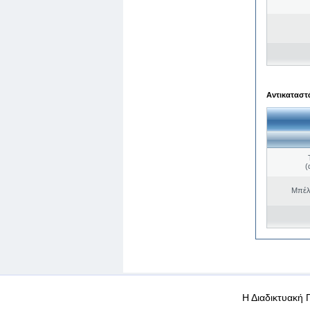
Αντικαταστά
(
Μπέλ
WEB-Mail
WEB-Apps
|
|
|
Όροι χρήσης
Προσωπικά
Η Διαδικτυακή 