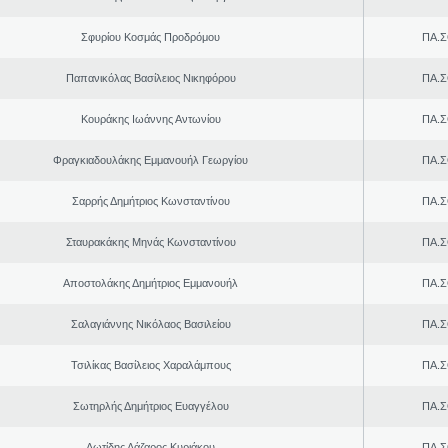
Σφυρίου Κοσμάς Προδρόμου
ΠΑ.Σ
Παπανικόλας Βασίλειος Νικηφόρου
ΠΑ.Σ
Κουράκης Ιωάννης Αντωνίου
ΠΑ.Σ
Φραγκιαδουλάκης Εμμανουήλ Γεωργίου
ΠΑ.Σ
Σαρρής Δημήτριος Κωνσταντίνου
ΠΑ.Σ
Σταυρακάκης Μηνάς Κωνσταντίνου
ΠΑ.Σ
Αποστολάκης Δημήτριος Εμμανουήλ
ΠΑ.Σ
Σαλαγιάννης Νικόλαος Βασιλείου
ΠΑ.Σ
Τσιλίκας Βασίλειος Χαραλάμπους
ΠΑ.Σ
Σωτηρλής Δημήτριος Ευαγγέλου
ΠΑ.Σ
Λωτίδης Λάζαρος Κυριάκου
ΠΑ.Σ