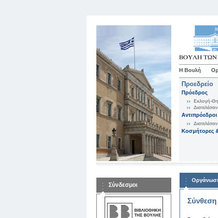
Η Βουλή
Ορ
Προεδρείο
Πρόεδρος
Εκλογή-Θη
Διατελέσαν
Αντιπρόεδροι
Διατελέσαν
Κοσμήτορες &
Οργάνωση
Σύνδεσμοι
Σύνθεση