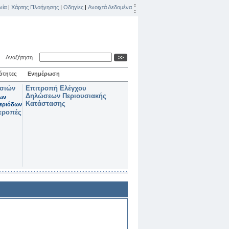
νία
|
Χάρτης Πλοήγησης
|
Οδηγίες
|
Ανοιχτά Δεδομένα
Αναζήτηση
ότητες
Ενημέρωση
ασιών
Επιτροπή Ελέγχου
Δηλώσεων Περιουσιακής
των
Κατάστασης
εριόδων
τροπές