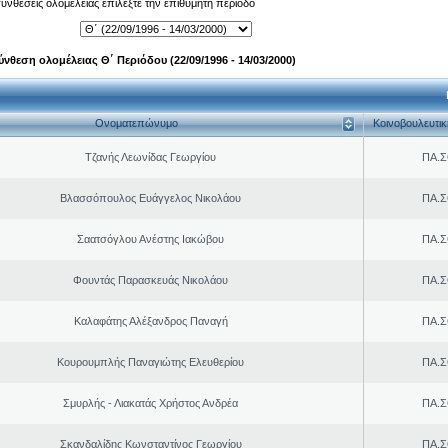
 συνθέσεις ολομέλειας επιλέξτε την επιθυμητή περίοδο
ύνθεση ολομέλειας Θ΄ Περιόδου (22/09/1996 - 14/03/2000)
Ονοματεπώνυμο
Κοινοβουλευτι
Τζανής Λεωνίδας Γεωργίου
ΠΑ.Σ
Βλασσόπουλος Ευάγγελος Νικολάου
ΠΑ.Σ
Σαατσόγλου Ανέστης Ιακώβου
ΠΑ.Σ
Φουντάς Παρασκευάς Νικολάου
ΠΑ.Σ
Καλαφάτης Αλέξανδρος Παναγή
ΠΑ.Σ
Κουρουμπλής Παναγιώτης Ελευθερίου
ΠΑ.Σ
Σμυρλής - Λιακατάς Χρήστος Ανδρέα
ΠΑ.Σ
Σκανδαλίδης Κωνσταντίνος Γεωργίου
ΠΑ.Σ