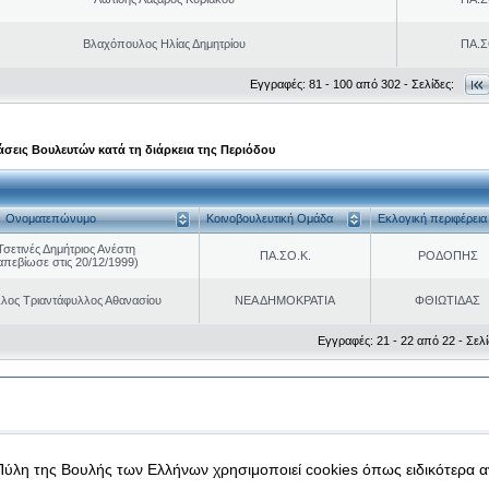
Βλαχόπουλος Ηλίας Δημητρίου
ΠΑ.Σ
Εγγραφές: 81 - 100 από 302 - Σελίδες:
σεις Βουλευτών κατά τη διάρκεια της Περιόδου
Ονοματεπώνυμο
Κοινοβουλευτική Ομάδα
Εκλογική περιφέρεια
Τσετινές Δημήτριος Ανέστη
ΠΑ.ΣΟ.Κ.
ΡΟΔΟΠΗΣ
απεβίωσε στις 20/12/1999)
λος Τριαντάφυλλος Αθανασίου
ΝΕΑ ΔΗΜΟΚΡΑΤΙΑ
ΦΘΙΩΤΙΔΑΣ
Εγγραφές: 21 - 22 από 22 - Σελί
|
|
 δεδομένα
Ασφάλεια & Πρόσβαση
Πύλη της Βουλής των Ελλήνων χρησιμοποιεί cookies όπως ειδικότερα 